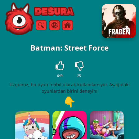
Free Online Games
Arama
Menü
Batman: Street Force
649
25
Üzgünüz, bu oyun mobil olarak kullanılamıyor. Aşağıdaki
oyunlardan birini deneyin!
👇