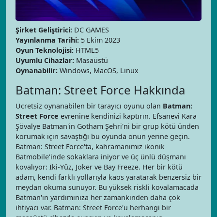
Şirket Geliştirici:
DC GAMES
Yayınlanma Tarihi:
5 Ekim 2023
Oyun Teknolojisi:
HTML5
Uyumlu Cihazlar:
Masaüstü
Oynanabilir:
Windows, MacOS, Linux
Batman: Street Force Hakkında
Ücretsiz oynanabilen bir tarayıcı oyunu olan
Batman:
Street Force
evrenine kendinizi kaptırın. Efsanevi Kara
Şövalye Batman'in Gotham Şehri'ni bir grup kötü ünden
korumak için savaştığı bu oyunda onun yerine geçin.
Batman: Street Force'ta, kahramanımız ikonik
Batmobile'inde sokaklara iniyor ve üç ünlü düşmanı
kovalıyor: İki-Yüz, Joker ve Bay Freeze. Her bir kötü
adam, kendi farklı yollarıyla kaos yaratarak benzersiz bir
meydan okuma sunuyor. Bu yüksek riskli kovalamacada
Batman'in yardımınıza her zamankinden daha çok
ihtiyacı var. Batman: Street Force'u herhangi bir