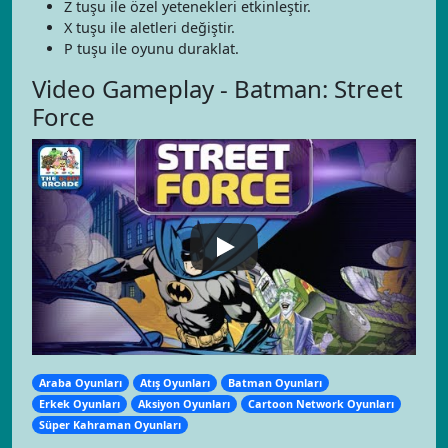
Z tuşu ile özel yetenekleri etkinleştir.
X tuşu ile aletleri değiştir.
P tuşu ile oyunu duraklat.
Video Gameplay - Batman: Street
Force
Araba Oyunları
Atış Oyunları
Batman Oyunları
Erkek Oyunları
Aksiyon Oyunları
Cartoon Network Oyunları
Süper Kahraman Oyunları