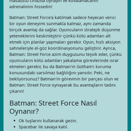
masaüstü cihazda oynayın ve kovalamacanın
adrenalinini hissedin!
Batman: Street Force'a katılmak sadece heyecan verici
bir oyun deneyimi sunmakla kalmaz, aynı zamanda
birçok avantaj da sağlar. Oyuncuların stratejik düşünme
yeteneklerini keskinleştirir çünkü kötü adamları alt
etmek için planlar yapmaları gerekir. Oyun, hızlı aksiyon
sahneleriyle el-göz koordinasyonunu geliştirir. Ayrıca,
Batman: Street Force azim duygusunu teşvik eder, çünkü
oyuncuların kötü adamları yakalama görevlerinde ısrar
etmeleri gerekir, bu da Batman'in Gotham'ı koruma
konusundaki sarsılmaz bağlılığını yansıtır. Peki, ne
bekliyorsunuz? Batman'in görevinin bir parçası olun ve
Batman: Street Force oynayarak bu avantajların tadını
çıkarın!
Batman: Street Force Nasıl
Oynanır?
Ok tuşlarını kullanarak gezin.
Spacebar ile savaşa katıl.