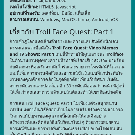
เผยแพร่เมื่อ:
11 มิถุนายน 2020
เทคโนโลยีเกม:
HTML5, Javascript
อุปกรณ์ที่รองรับ:
เดสก์ท็อป, มือถือ, แท็บเล็ต
สามารถเล่นบน:
Windows, MacOS, Linux, Android, iOS
เกี่ยวกับ Troll Face Quest: Part 1
ก้าวเข้าสู่โลกแห่งเสียงหัวเราะและความแสบสันต์กับนักเล่น
พรรคเล่นพวกชื่อดังใน
Troll Face Quest: Video Memes
and TV Shows: Part 1
เกมนี้ท้าทายให้คุณเอาชนะ Trollface
ในตำนานผ่านชุดของความท้าทายที่เรียกเสียงหัวเราะ มาพร้อม
กับตัวละครที่คุณรักจากมีมไวรัลและรายการโทรทัศน์ที่โดดเด่น
เกมนี้เพิ่มความหวนคิดถึงและอารมณ์ขันในแบบที่น่าประทับใจ
งานของคุณคือการคลิกในจุดที่ถูกต้องเพื่อแก้ปริศนา เริ่มต้น
จากระดับแรกและปลดล็อคอีก 39 ระดับเมื่อคุณก้าวหน้า พิสูจน์
ให้เห็นว่าคุณฉลาดกว่าเจ้าแสบสันต์และทำให้เขาต้องปวดหัว!
การเล่น Troll Face Quest: Part 1 ไม่เพียงแต่จะสนุกสนาน
เท่านั้น แต่ยังเป็นวิธีที่ยอดเยี่ยมในการเสริมสร้างความสามารถ
ในการแก้ปัญหาของคุณ เกมนี้ผลักดันให้คุณคิดอย่าง
สร้างสรรค์และคิดค้นวิธีแก้ปริศนาใหม่ ๆ ด้วยการผสมผสาน
อารมณ์ขันและการพาดพิงถึงวัฒนธรรมป๊อปอย่างโดดเด่น มัน
เป็นตัวเลือกที่เหมาะสมสำหรับผู้ที่ชื่นชอบมีมและรายการ