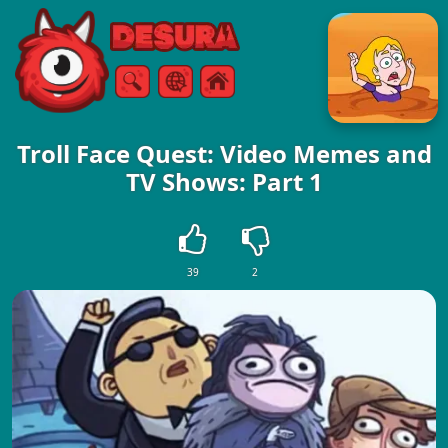
Free Online Games
ค้นหา
เมนู
Troll Face Quest: Video Memes and
TV Shows: Part 1
39
2