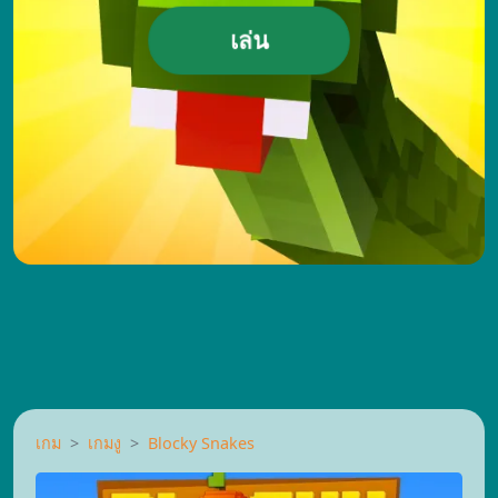
เล่น
เกม
เกมงู
Blocky Snakes