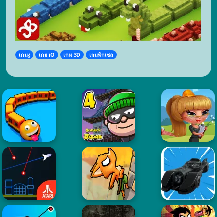
เกมงู
เกม iO
เกม 3D
เกมพิกเซล