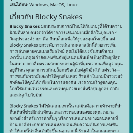
เล่นได้บน:
Windows, MacOS, Linux
เกี่ยวกับ Blocky Snakes
Blocky Snakes
มอบประสบการณ์ใหม่ให้กับเกมงูที่ได้รับความ
นิยมที่หลายคนจดจำได้จากการเล่นเกมบนมือถือในยุคแรก ๆ
วัตถุประสงค์ง่ายๆ คือ กินบล็อกเพื่อให้งูของคุณใหญ่ขึ้น แต่
Blocky Snakes ยกระดับการเล่นเกมคลาสสิกนี้ด้วยการเพิ่ม
การเล่นหลายคนแบบเรียลไทม์ คุณไม่ได้แข่งขันกับตัวเกม
เท่านั้น แต่คุณกำลังแข่งขันกับผู้เล่นคนอื่นเพื่อเป็นงูที่ใหญ่ที่สุด
ในสนาม อย่าลืมตรวจสอบกระดานผู้นำที่มุมขวาบนเพื่อดูว่าคุณ
อยู่ที่ไหน คุณสามารถกินบล็อกหรือแม้แต่งูตัวอื่นได้ แต่ระวัง—
การชนกับพวกมันจะทำให้คุณล้มเหลว ร้านค้าในเกมมีพาวเวอร์
อัพที่จะให้คุณได้เปรียบในการแข่งขัน เร่งความเร็วงูของคุณ
โดยใช้แป้นเว้นวรรคและควบคุมด้วยเมาส์หรือปุ่มลูกศร ดำดิ่ง
และสนุกไปกับมัน!
Blocky Snakes ไม่ใช่แค่เกมเท่านั้น แต่มันคือความท้าทายที่น่า
ตื่นเต้นที่ช่วยฝึกฝนทักษะและการตอบสนองของคุณ เหมาะ
อย่างยิ่งสำหรับการพักสั้นๆ หรือการเล่นเกมอย่างผ่อนคลายที่
บ้าน องค์ประกอบการเล่นหลายคนเพิ่มความเป็นการแข่งขัน
ทำให้เกมนี้น่าตื่นเต้นยิ่งขึ้น นอกจากนี้ ร้านค้าในเกมและพาว