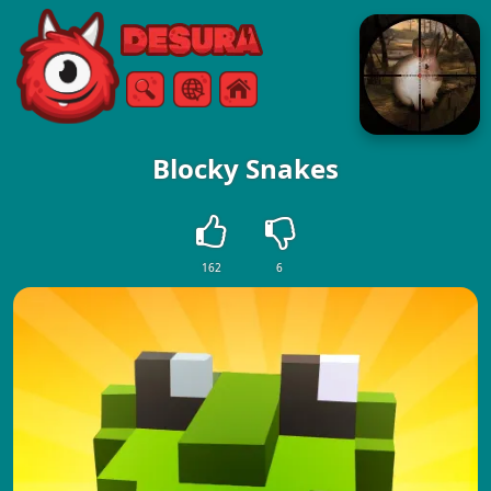
Free Online Games
ค้นหา
เมนู
Blocky Snakes
162
6