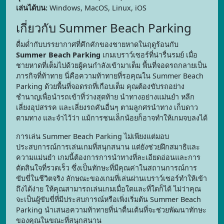
เล่นได้บน:
Windows, MacOS, Linux, iOS
เกี่ยวกับ Summer Beach Parking
ดื่มด่ำกับบรรยากาศที่คึกคักของชายหาดในฤดูร้อนกับ
Summer Beach Parking
เกมเบราว์เซอร์ที่น่ารื่นรมย์ เมื่อ
ชายหาดที่เต็มไปด้วยผู้คนกำลังเข้ามาเต็ม พื้นที่จอดรถกลายเป็น
ภารกิจที่ท้าทาย นี่คือความท้าทายที่รอคุณใน Summer Beach
Parking ด้วยพื้นที่จอดรถที่เกือบเต็ม คุณต้องขับรถอย่าง
ชำนาญเพื่อนำรถเข้าที่ว่างสุดท้าย นำทางอย่างแม่นยำ หลีก
เลี่ยงอุปสรรค และเลี่ยงรถคันอื่นๆ ตามลูกศรนำทาง เก็บดาว
ตามทาง และจำไว้ว่า แม้การชนเล็กน้อยก็อาจทำให้เกมจบลงได้
การเล่น Summer Beach Parking ไม่เพียงแต่มอบ
ประสบการณ์การเล่นเกมที่สนุกสนาน แต่ยังช่วยฝึกสมาธิและ
ความแม่นยำ เกมนี้ต้องการการนำทางที่ละเอียดอ่อนและการ
ตัดสินใจที่รวดเร็ว ซึ่งเป็นทักษะที่มีคุณค่าในสถานการณ์การ
ขับขี่ในชีวิตจริง ลักษณะของเกมที่เล่นผ่านเบราว์เซอร์ทำให้เข้า
ถึงได้ง่าย ให้คุณสามารถเล่นเกมเมื่อใดและที่ใดก็ได้ ไม่ว่าคุณ
จะเป็นผู้ขับขี่ที่มีประสบการณ์หรือเพิ่งเริ่มต้น Summer Beach
Parking นำเสนอความท้าทายที่น่าตื่นเต้นที่จะช่วยพัฒนาทักษะ
ของคุณในขณะที่สนุกสนาน