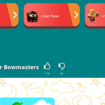
เกมอาร์เคด
เ
r Bowmasters
1.1K
45