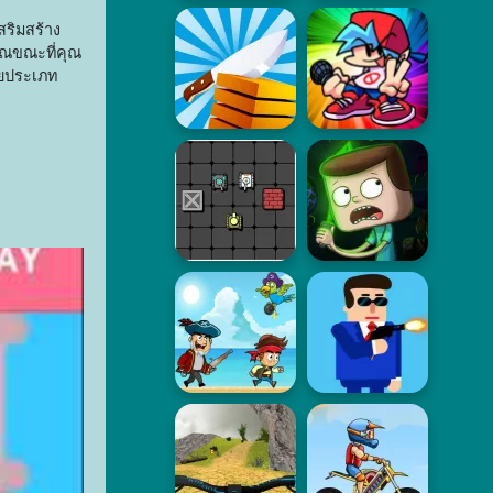
สริมสร้าง
ุณขณะที่คุณ
ายประเภท