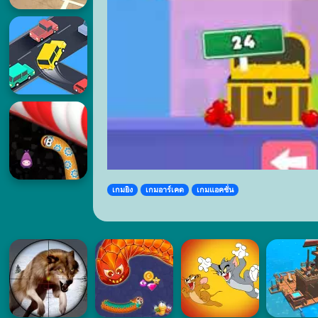
เกมยิง
เกมอาร์เคด
เกมแอคชั่น