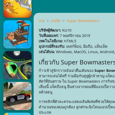
เกม
เกมยิง
Super Bowmasters
บริษัทผู้พัฒนา:
Kiz10
วันที่เผยแพร่:
7 พฤศจิกายน 2019
เทคโนโลยีเกม:
HTML5
อุปกรณ์ที่รองรับ:
เดสก์ท็อป, มือถือ, แท็บเล็ต
เล่นได้บน:
Windows, MacOS, Linux, Android,
เกี่ยวกับ Super Bowmaster
ก้าวเข้าสู่จักรวาลอันน่าตื่นเต้นของ
Super Bow
สามารถเล่นได้ฟรี ร่วมมือกับคู่หูผู้กล้าหาญ
สัตว์ที่อันตราย ใน Super Bowmasters ภารกิจข
เสี่ยงนี้ แจ็คถือธนู ยืนห่างจากทอมที่มีแอปเปิ้ลว
ลด้วยธนู
การคลิกที่ตัวละครจะแสดงเส้นพิเศษที่ช่วยให้ค
คำนวณของคุณถูกต้อง ลูกศรจะยิงโดนแอปเปิ้ลแ
ประเภท