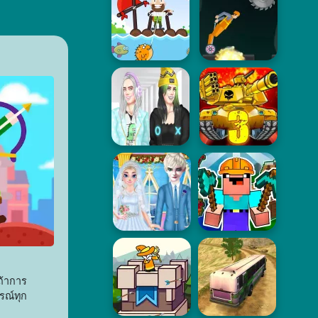
ถ้าการ
รณ์ทุก