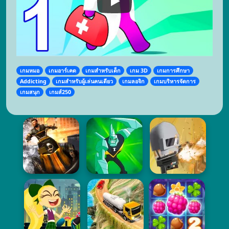
เกมหมอ
เกมอาร์เคด
เกมสำหรับเด็ก
เกม 3D
เกมการศึกษา
Addicting
เกมสำหรับผู้เล่นคนเดียว
เกมลอจิก
เกมบริหารจัดการ
เกมสนุก
เกมส์250