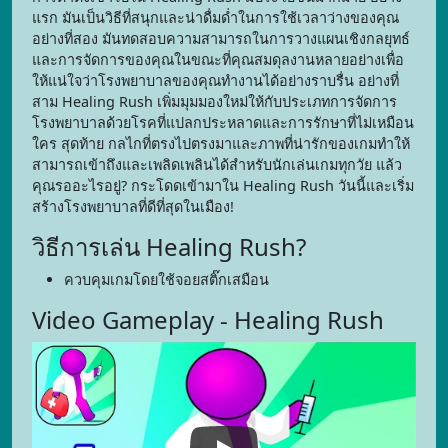
แรก มันเป็นวิธีที่สนุกและน่าดื่มด่ำในการใช้เวลาว่างของคุณ
อย่างที่สอง มันทดสอบความสามารถในการวางแผนเชิงกลยุทธ์
และการจัดการของคุณในขณะที่คุณสมดุลงานหลายอย่างเพื่อ
ให้แน่ใจว่าโรงพยาบาลของคุณทำงานได้อย่างราบรื่น อย่างที่
สาม Healing Rush เพิ่มมุมมองใหม่ให้กับประเภทการจัดการ
โรงพยาบาลด้วยโรคที่แปลกประหลาดและการรักษาที่ไม่เหมือน
ใคร สุดท้าย กลไกที่ตรงไปตรงมาและภาพที่น่ารักของเกมทำให้
สามารถเข้าถึงและเพลิดเพลินได้สำหรับนักเล่นเกมทุกวัย แล้ว
คุณรออะไรอยู่? กระโดดเข้ามาใน Healing Rush วันนี้และเริ่ม
สร้างโรงพยาบาลที่ดีที่สุดในเมือง!
วิธีการเล่น Healing Rush?
ควบคุมเกมโดยใช้จอยสติ๊กเสมือน
Video Gameplay - Healing Rush