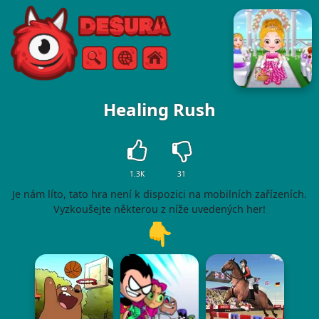
Free Online Games
Vyhledávání
Menu
Healing Rush
1.3K
31
Je nám líto, tato hra není k dispozici na mobilních zařízeních.
Vyzkoušejte některou z níže uvedených her!
👇