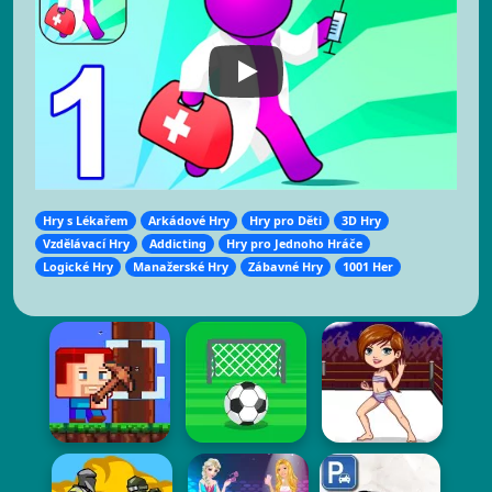
Hry s Lékařem
Arkádové Hry
Hry pro Děti
3D Hry
Vzdělávací Hry
Addicting
Hry pro Jednoho Hráče
Logické Hry
Manažerské Hry
Zábavné Hry
1001 Her