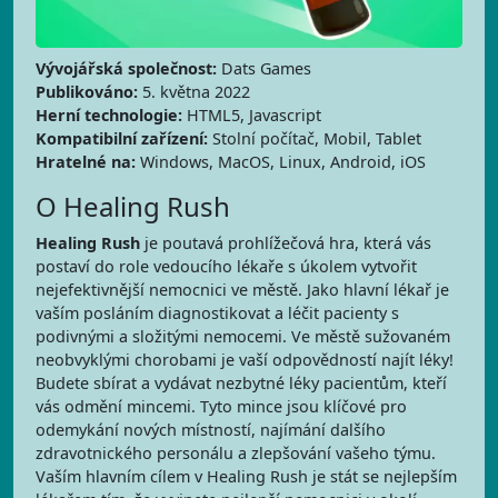
Vývojářská společnost:
Dats Games
Publikováno:
5. května 2022
Herní technologie:
HTML5, Javascript
Kompatibilní zařízení:
Stolní počítač, Mobil, Tablet
Hratelné na:
Windows, MacOS, Linux, Android, iOS
O Healing Rush
Healing Rush
je poutavá prohlížečová hra, která vás
postaví do role vedoucího lékaře s úkolem vytvořit
nejefektivnější nemocnici ve městě. Jako hlavní lékař je
vaším posláním diagnostikovat a léčit pacienty s
podivnými a složitými nemocemi. Ve městě sužovaném
neobvyklými chorobami je vaší odpovědností najít léky!
Budete sbírat a vydávat nezbytné léky pacientům, kteří
vás odmění mincemi. Tyto mince jsou klíčové pro
odemykání nových místností, najímání dalšího
zdravotnického personálu a zlepšování vašeho týmu.
Vaším hlavním cílem v Healing Rush je stát se nejlepším