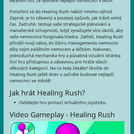
lékařem tím, že vyvinete nejlepší nemocnici v okolí.
Ponoření se do Healing Rush nabízí mnoho výhod.
Zaprvé, je to zábavný a poutavý způsob, jak trávit volný
čas. Zadruhé, testuje vaše strategické plánování a
manažerské schopnosti, když vyvažujete více úkolů, aby
vaše nemocnice fungovala hladce. Zatřetí, Healing Rush
přináší nový náboj do žánru managementu nemocnic
díky svým zvláštním nemocem a léčbám. Nakonec,
jednoduchá mechanika hry a půvabná vizuální stránka
činí hru přístupnou a zábavnou pro hráče všech
věkových kategorií. Na co tedy čekáte? Skočte do
Healing Rush ještě dnes a začněte budovat nejlepší
nemocnici ve městě!
Jak hrát Healing Rush?
Ovládejte hru pomocí virtuálního joysticku.
Video Gameplay - Healing Rush