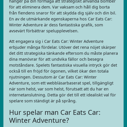
hänger på din förmåga att strategiskt använda bomber
för att eliminera dem. Var vaksam och håll dig borta
från fiendens snaror för att skydda dig själv och din bil.
En av de utmärkande egenskaperna hos Car Eats Car:
Winter Adventure är dess fantastiska grafik, som
avsevärt förbättrar spelupplevelsen.
Att engagera sig i Car Eats Car: Winter Adventure
erbjuder många fördelar. Utöver det rena nöjet skärper
det ditt strategiska tänkande eftersom du måste planera
dina manövrar för att undvika fällor och besegra
motståndare. Spelets fantastiska visuella intryck gör det
också till en fröjd för ögonen, vilket ökar den totala
njutningen. Dessutom är Car Eats Car: Winter
Adventure, som ett webbläsarbaserat spel, tillgängligt
när som helst, var som helst, förutsatt att du har en
internetanslutning. Detta gör det till ett idealiskt val för
spelare som ständigt är på språng.
Hur spelar man Car Eats Car:
Winter Adventure?