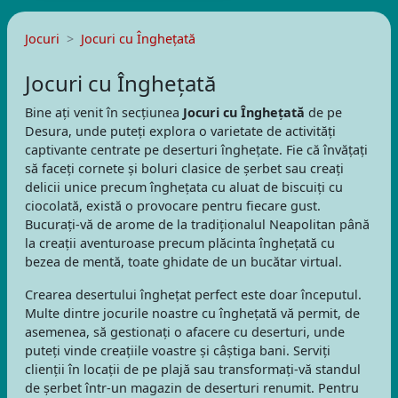
Jocuri
Jocuri cu Înghețată
Jocuri cu Înghețată
Bine ați venit în secțiunea
Jocuri cu Înghețată
de pe
Desura, unde puteți explora o varietate de activități
captivante centrate pe deserturi înghețate. Fie că învățați
să faceți cornete și boluri clasice de șerbet sau creați
delicii unice precum înghețata cu aluat de biscuiți cu
ciocolată, există o provocare pentru fiecare gust.
Bucurați-vă de arome de la tradiționalul Neapolitan până
la creații aventuroase precum plăcinta înghețată cu
bezea de mentă, toate ghidate de un bucătar virtual.
Crearea desertului înghețat perfect este doar începutul.
Multe dintre jocurile noastre cu înghețată vă permit, de
asemenea, să gestionați o afacere cu deserturi, unde
puteți vinde creațiile voastre și câștiga bani. Serviți
clienții în locații de pe plajă sau transformați-vă standul
de șerbet într-un magazin de deserturi renumit. Pentru