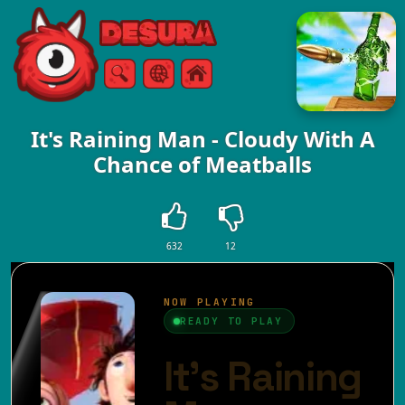
Free Online Games
Căutare
Meniul
It's Raining Man - Cloudy With A
Chance of Meatballs
632
12