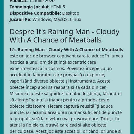
Publicat:
14 iulie 2020
Tehnologia Jocului:
HTML5
Dispozitive Compatibile:
Desktop
Jucabil Pe:
Windows, MacOS, Linux
Despre It's Raining Man - Cloudy
With A Chance of Meatballs
It's Raining Man - Cloudy With A Chance of Meatballs
este un joc de browser captivant care te aduce în lumea
haotică a unui om de știință excentric care
experimentează în cosmos. Povestea începe cu un
accident în laborator care provoacă o explozie,
vaporizând diverse obiecte și instrumente. Aceste
obiecte încep apoi să reapară și să cadă din cer.
Misiunea ta este să ghidezi omului de știință, făcându-l
să alerge înainte și înapoi pentru a prinde aceste
obiecte căzătoare. Fiecare captură reușită îți aduce
puncte, iar acumularea unui număr suficient de puncte
te propulsează la niveluri mai provocatoare. Totuși, fii
atent la fiolele cu otravă care cad și alte obiecte
periculoase. Acest joc este accesibil oricând, oriunde și