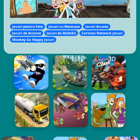
Jocuri pentru Fete
Jocuri cu Maimuțe
Jocuri Arcade
Jocuri de Acțiune
Jocuri de Abilități
Cartoon Network Jocuri
Monkey Go Happy Jocuri