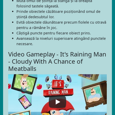
Mută omul de știință la stânga și la dreapta
folosind tastele săgeată.
Prinde obiectele căzătoare poziționând omul de
știință dedesubtul lor.
Evită obiectele dăunătoare precum fiolele cu otravă
pentru a rămâne în joc.
Câștigă puncte pentru fiecare obiect prins.
Avansează la niveluri superioare atingând punctele
necesare.
Video Gameplay - It's Raining Man
- Cloudy With A Chance of
Meatballs