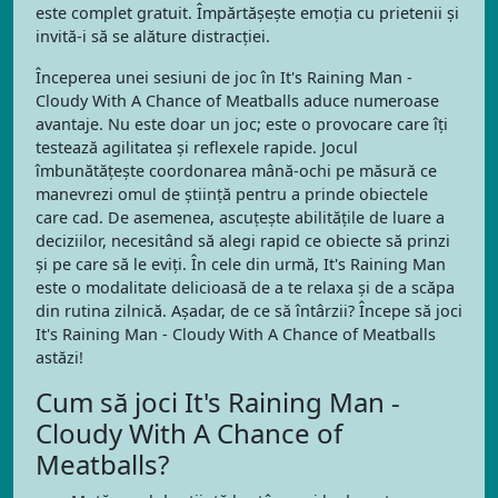
este complet gratuit. Împărtășește emoția cu prietenii și
invită-i să se alăture distracției.
Începerea unei sesiuni de joc în It's Raining Man -
Cloudy With A Chance of Meatballs aduce numeroase
avantaje. Nu este doar un joc; este o provocare care îți
testează agilitatea și reflexele rapide. Jocul
îmbunătățește coordonarea mână-ochi pe măsură ce
manevrezi omul de știință pentru a prinde obiectele
care cad. De asemenea, ascuțește abilitățile de luare a
deciziilor, necesitând să alegi rapid ce obiecte să prinzi
și pe care să le eviți. În cele din urmă, It's Raining Man
este o modalitate delicioasă de a te relaxa și de a scăpa
din rutina zilnică. Așadar, de ce să întârzii? Începe să joci
It's Raining Man - Cloudy With A Chance of Meatballs
astăzi!
Cum să joci It's Raining Man -
Cloudy With A Chance of
Meatballs?