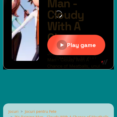
Jocuri
Jocuri pentru Fete
It's Raining Man - Cloudy With A Chance of Meatballs