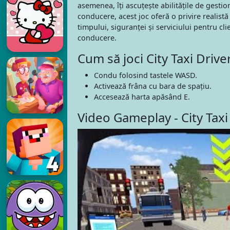
asemenea, îți ascuțește abilitățile de gesti
conducere, acest joc oferă o privire realistă
timpului, siguranței și serviciului pentru cl
conducere.
Cum să joci City Taxi Drive
Condu folosind tastele WASD.
Activează frâna cu bara de spațiu.
Accesează harta apăsând E.
Video Gameplay - City Taxi