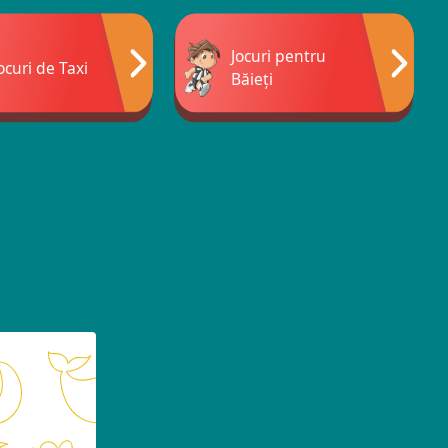
Jocuri pentru
ocuri de Taxi
Băieți