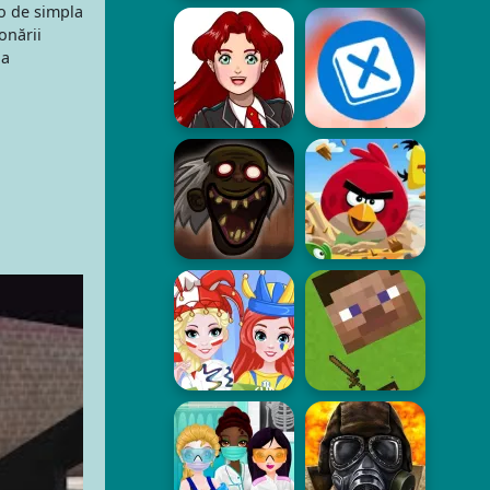
lo de simpla
onării
la