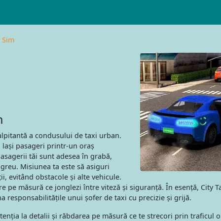
r Sim
m
lpitantă a condusului de taxi urban.
 lași pasageri printr-un oraș
asagerii tăi sunt adesea în grabă,
 greu. Misiunea ta este să asiguri
ii, evitând obstacole și alte vehicule.
e pe măsură ce jonglezi între viteză și siguranță. În esență, City T
na responsabilitățile unui șofer de taxi cu precizie și grijă.
atenția la detalii și răbdarea pe măsură ce te strecori prin traficul 