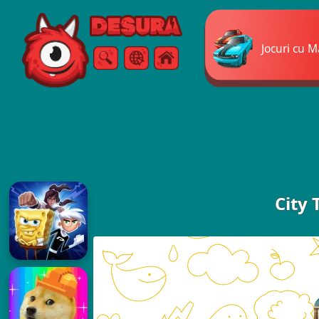
Free Online Games
Jocuri cu M
Căutare
Meniul
City 