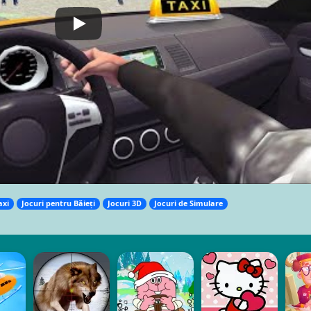
axi
Jocuri pentru Băieți
Jocuri 3D
Jocuri de Simulare