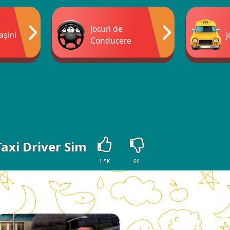
Jocuri de
așini
J
Conducere
Taxi Driver Sim
1.5K
66