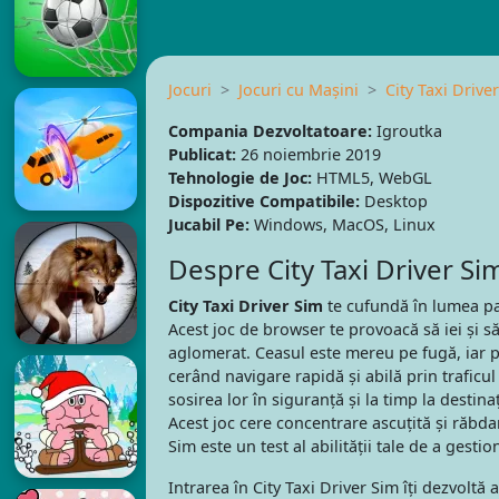
Jocuri
Jocuri cu Mașini
City Taxi Drive
Compania Dezvoltatoare:
Igroutka
Publicat:
26 noiembrie 2019
Tehnologie de Joc:
HTML5, WebGL
Dispozitive Compatibile:
Desktop
Jucabil Pe:
Windows, MacOS, Linux
Despre City Taxi Driver Si
City Taxi Driver Sim
te cufundă în lumea pa
Acest joc de browser te provoacă să iei și să
aglomerat. Ceasul este mereu pe fugă, iar p
cerând navigare rapidă și abilă prin traficul
sosirea lor în siguranță și la timp la destinaț
Acest joc cere concentrare ascuțită și răbdar
Sim este un test al abilității tale de a gestio
Intrarea în City Taxi Driver Sim îți dezvoltă 