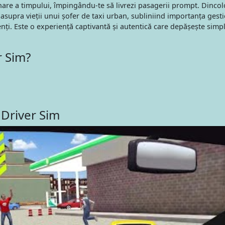
onare a timpului, împingându-te să livrezi pasagerii prompt. Dinco
 asupra vieții unui șofer de taxi urban, subliniind importanța gesti
ienți. Este o experiență captivantă și autentică care depășește simp
r Sim?
 Driver Sim