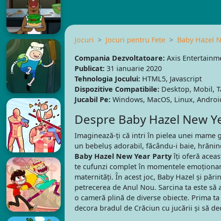
Jocuri
Jocuri pentru Fete
Baby Hazel N
Compania Dezvoltatoare:
Axis Entertainm
Publicat:
31 ianuarie 2020
Tehnologia Jocului:
HTML5, Javascript
Dispozitive Compatibile:
Desktop, Mobil, T
Jucabil Pe:
Windows, MacOS, Linux, Android
Despre Baby Hazel New Ye
Imaginează-ți că intri în pielea unei mame gr
un bebeluș adorabil, făcându-i baie, hrănind
Baby Hazel New Year Party
îți oferă acea
te cufunzi complet în momentele emoționante
maternități. În acest joc, Baby Hazel și pări
petrecerea de Anul Nou. Sarcina ta este să a
o cameră plină de diverse obiecte. Prima ta s
decora bradul de Crăciun cu jucării și să d