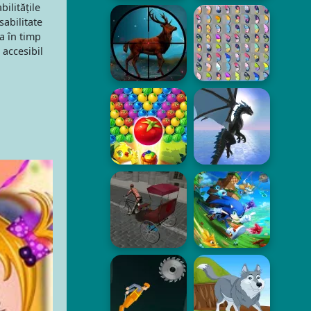
ilitățile
sabilitate
a în timp
 accesibil