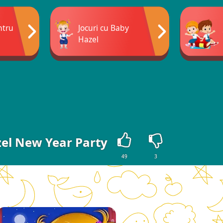
ntru
Jocuri cu Baby
Hazel
el New Year Party
49
3