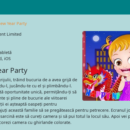
ew Year Party
ent Limited
abletă
, iOS
ar Party
ijulii, trăind bucuria de a avea grijă de
u-l, jucându-te cu el și plimbându-l.
stă oportunitate unică, permițându-ți să
 și pline de bucurie ale viitoarei
nții ei așteaptă oaspeți pentru
juți această familie să se pregătească pentru petrecere. Ecranul jo
arcină este să cureți camera și să pui totul la locul său. Apoi vei 
ecorezi camera cu ghirlande colorate.