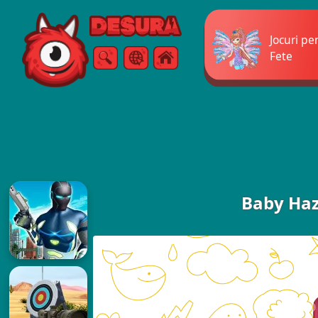
Free Online Games
Jocuri pe
Fete
Căutare
Meniul
Baby Haz