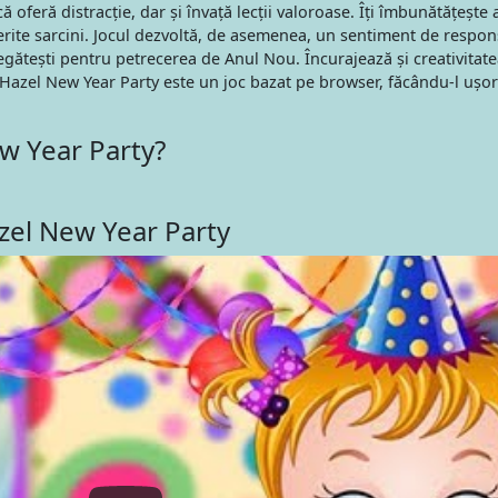
feră distracție, dar și învață lecții valoroase. Îți îmbunătățește ab
ferite sarcini. Jocul dezvoltă, de asemenea, un sentiment de respon
egătești pentru petrecerea de Anul Nou. Încurajează și creativitate
 Hazel New Year Party este un joc bazat pe browser, făcându-l ușor
w Year Party?
zel New Year Party