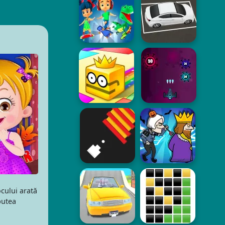
cului arată
putea