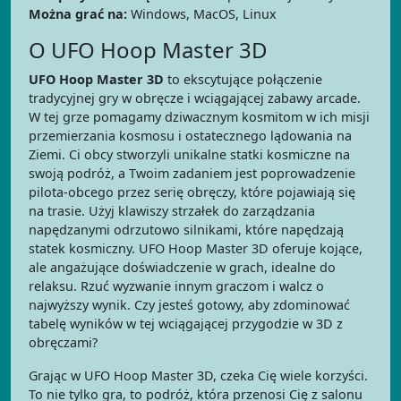
Można grać na:
Windows, MacOS, Linux
O UFO Hoop Master 3D
UFO Hoop Master 3D
to ekscytujące połączenie
tradycyjnej gry w obręcze i wciągającej zabawy arcade.
W tej grze pomagamy dziwacznym kosmitom w ich misji
przemierzania kosmosu i ostatecznego lądowania na
Ziemi. Ci obcy stworzyli unikalne statki kosmiczne na
swoją podróż, a Twoim zadaniem jest poprowadzenie
pilota-obcego przez serię obręczy, które pojawiają się
na trasie. Użyj klawiszy strzałek do zarządzania
napędzanymi odrzutowo silnikami, które napędzają
statek kosmiczny. UFO Hoop Master 3D oferuje kojące,
ale angażujące doświadczenie w grach, idealne do
relaksu. Rzuć wyzwanie innym graczom i walcz o
najwyższy wynik. Czy jesteś gotowy, aby zdominować
tabelę wyników w tej wciągającej przygodzie w 3D z
obręczami?
Grając w UFO Hoop Master 3D, czeka Cię wiele korzyści.
To nie tylko gra, to podróż, która przenosi Cię z salonu