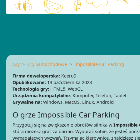
Gry
Gry Samochodowe
Impossible Car Parking
Firma deweloperska:
Keeru9
Opublikowane:
13 października 2023
Technologia gry:
HTML5, WebGL
Urządzenia kompatybilne:
Komputer, Telefon, Tablet
Grywalne na:
Windows, MacOS, Linux, Android
O grze Impossible Car Parking
Przygotuj się na zwiększenie obrotów silnika w
Impossible 
którą możesz grać za darmo. Wyobraź sobie, że jesteś pocz
wymagających wyzwań. Trzymając kierownicę, znajdziesz si