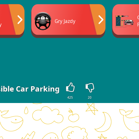
Gry Jazdy
y
ible Car Parking
425
20