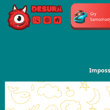
Free Online Games
Gry
Samochod
Szukaj
Menu
Imposs