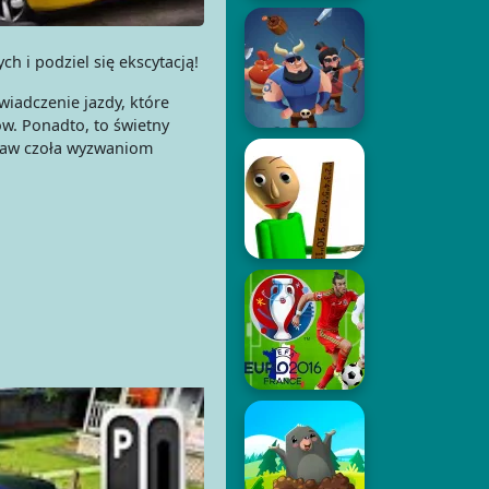
h i podziel się ekscytacją!
wiadczenie jazdy, które
ów. Ponadto, to świetny
staw czoła wyzwaniom