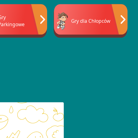
Gry
Gry dla Chłopców
Parkingowe