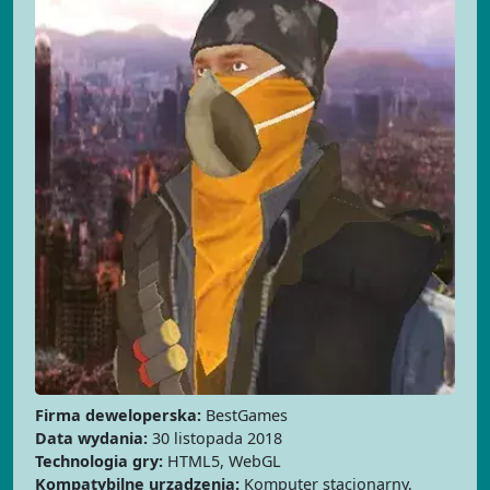
Firma deweloperska:
BestGames
Data wydania:
30 listopada 2018
Technologia gry:
HTML5, WebGL
Kompatybilne urządzenia:
Komputer stacjonarny,