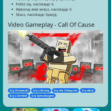
Połóż się, naciskając X.
Wykonaj atak wręcz, naciskając V.
Skacz, naciskając Spację.
Video Gameplay - Call Of Cause
Gry Strzelanki
Gry z Bronią
Gry dla Chłopców
Gry Akcji
Gry z Zombie
Gry Symulacyjne