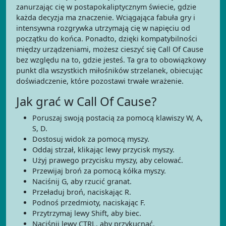
zanurzając cię w postapokaliptycznym świecie, gdzie
każda decyzja ma znaczenie. Wciągająca fabuła gry i
intensywna rozgrywka utrzymają cię w napięciu od
początku do końca. Ponadto, dzięki kompatybilności
między urządzeniami, możesz cieszyć się Call Of Cause
bez względu na to, gdzie jesteś. Ta gra to obowiązkowy
punkt dla wszystkich miłośników strzelanek, obiecując
doświadczenie, które pozostawi trwałe wrażenie.
Jak grać w Call Of Cause?
Poruszaj swoją postacią za pomocą klawiszy W, A,
S, D.
Dostosuj widok za pomocą myszy.
Oddaj strzał, klikając lewy przycisk myszy.
Użyj prawego przycisku myszy, aby celować.
Przewijaj broń za pomocą kółka myszy.
Naciśnij G, aby rzucić granat.
Przeładuj broń, naciskając R.
Podnoś przedmioty, naciskając F.
Przytrzymaj lewy Shift, aby biec.
Naciśnij lewy CTRL, aby przykucnąć.