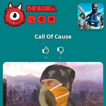
Free Online Games
Szukaj
Menu
Call Of Cause
17
2