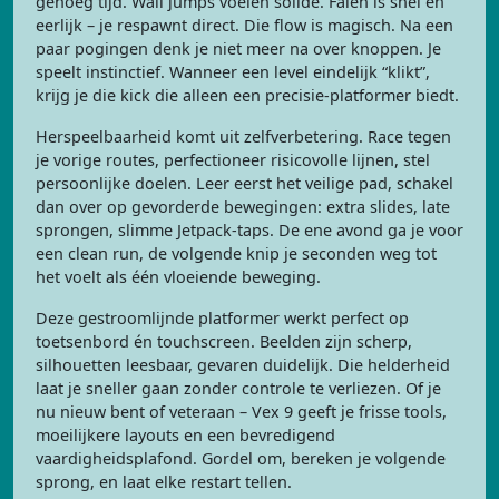
genoeg tijd. Wall jumps voelen solide. Falen is snel en
eerlijk – je respawnt direct. Die flow is magisch. Na een
paar pogingen denk je niet meer na over knoppen. Je
speelt instinctief. Wanneer een level eindelijk “klikt”,
krijg je die kick die alleen een precisie-platformer biedt.
Herspeelbaarheid komt uit zelfverbetering. Race tegen
je vorige routes, perfectioneer risicovolle lijnen, stel
persoonlijke doelen. Leer eerst het veilige pad, schakel
dan over op gevorderde bewegingen: extra slides, late
sprongen, slimme Jetpack-taps. De ene avond ga je voor
een clean run, de volgende knip je seconden weg tot
het voelt als één vloeiende beweging.
Deze gestroomlijnde platformer werkt perfect op
toetsenbord én touchscreen. Beelden zijn scherp,
silhouetten leesbaar, gevaren duidelijk. Die helderheid
laat je sneller gaan zonder controle te verliezen. Of je
nu nieuw bent of veteraan – Vex 9 geeft je frisse tools,
moeilijkere layouts en een bevredigend
vaardigheidsplafond. Gordel om, bereken je volgende
sprong, en laat elke restart tellen.