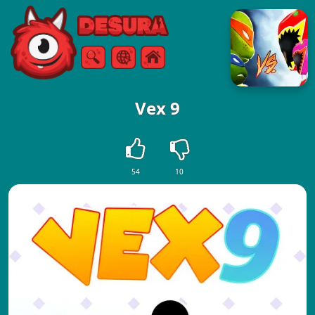
Free Online Games
Zoeken
Menu
Vex 9
54
10