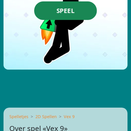
SPEEL
Spelletjes
2D Spellen
Vex 9
Over spel «Vex 9»