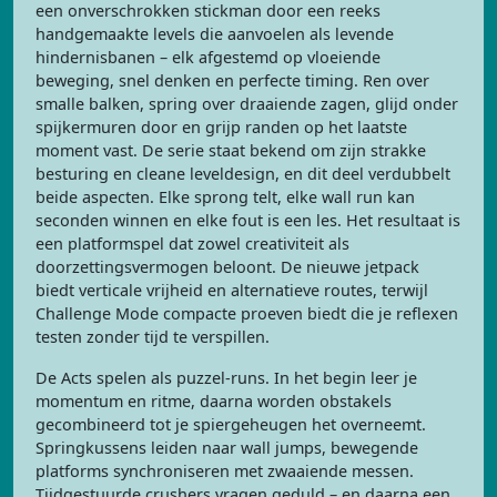
een onverschrokken stickman door een reeks
handgemaakte levels die aanvoelen als levende
hindernisbanen – elk afgestemd op vloeiende
beweging, snel denken en perfecte timing. Ren over
smalle balken, spring over draaiende zagen, glijd onder
spijkermuren door en grijp randen op het laatste
moment vast. De serie staat bekend om zijn strakke
besturing en cleane leveldesign, en dit deel verdubbelt
beide aspecten. Elke sprong telt, elke wall run kan
seconden winnen en elke fout is een les. Het resultaat is
een platformspel dat zowel creativiteit als
doorzettingsvermogen beloont. De nieuwe jetpack
biedt verticale vrijheid en alternatieve routes, terwijl
Challenge Mode compacte proeven biedt die je reflexen
testen zonder tijd te verspillen.
De Acts spelen als puzzel-runs. In het begin leer je
momentum en ritme, daarna worden obstakels
gecombineerd tot je spiergeheugen het overneemt.
Springkussens leiden naar wall jumps, bewegende
platforms synchroniseren met zwaaiende messen.
Tijdgestuurde crushers vragen geduld – en daarna een