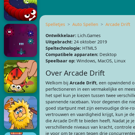
Spelletjes
Auto Spellen
Arcade Drift
Ontwikkelaar:
Lich.Games
Uitgebracht:
24 oktober 2019
Speltechnologie:
HTML5
Compatibele apparaten:
Desktop
Speelbaar op:
Windows, MacOS, Linux
Over Arcade Drift
Welkom bij
Arcade Drift
, een opwindend onl
perfectioneren in een vermakelijke en mee
het spel kun je kiezen tussen twee verschil
spannende racebaan. Voor degenen die nieuw
goed startpunt met zijn eenvoudige drie-r
vertrouwen en vaardigheid krijgt, kun je 
die Arcade Drift te bieden heeft. Nadat je j
verschillende niveaus van kracht, controle
je voor om te racen tegen drie concurrenten