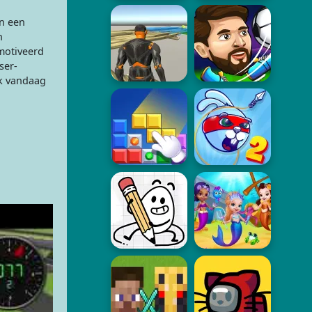
in een
n
motiveerd
ser-
ik vandaag