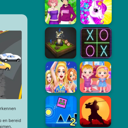
erkennen
p en bereid
laimen.