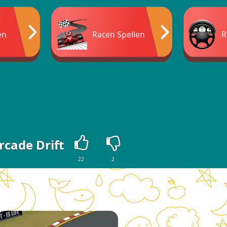
en
Racen Spellen
R
rcade Drift
22
2