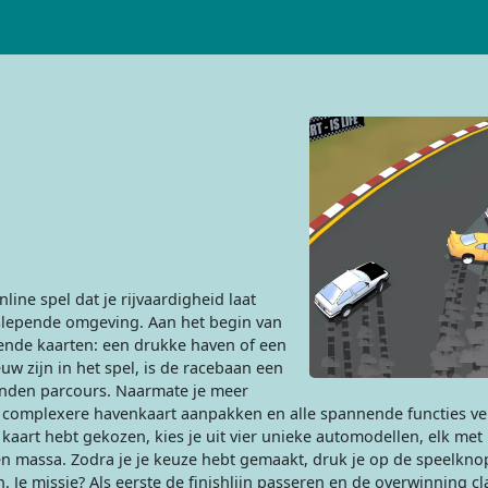
ine spel dat je rijvaardigheid laat
slepende omgeving. Aan het begin van
lende kaarten: een drukke haven of een
 zijn in het spel, is de racebaan een
onden parcours. Naarmate je meer
de complexere havenkaart aanpakken en alle spannende functies v
e kaart hebt gekozen, kies je uit vier unieke automodellen, elk met
 en massa. Zodra je je keuze hebt gemaakt, druk je op de speelkno
. Je missie? Als eerste de finishlijn passeren en de overwinning c