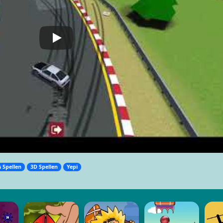
 Spellen
3D Spellen
Yepi