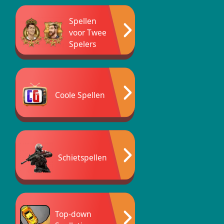
Spellen
voor Twee
Spelers
Coole Spellen
Schietspellen
Top-down