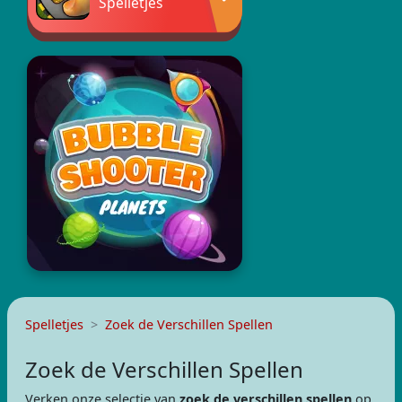
Spelletjes
Spelletjes
Zoek de Verschillen Spellen
Zoek de Verschillen Spellen
Verken onze selectie van
zoek de verschillen spellen
op