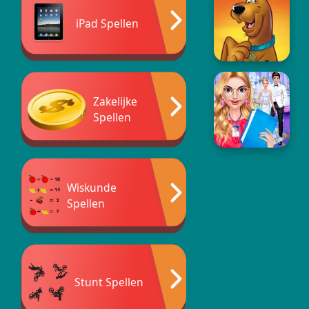
iPad Spellen
Zakelijke
Spellen
Wiskunde
Spellen
Stunt Spellen