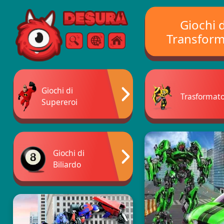
Free Online Games
Giochi d
Transform
Ricerca
Menù
Giochi di
Trasformato
Supereroi
Giochi di
Biliardo