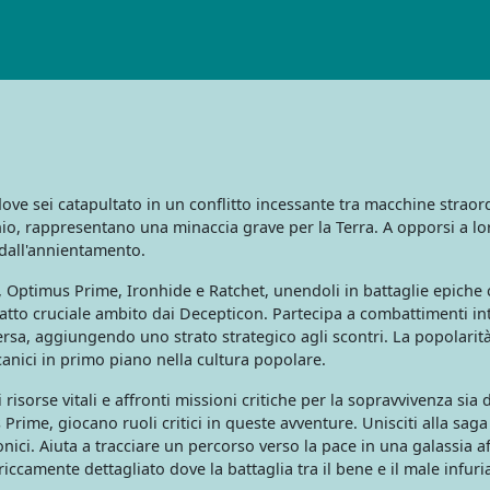
dove sei catapultato in un conflitto incessante tra macchine straor
io, rappresentano una minaccia grave per la Terra. A opporsi a lor
 dall'annientamento.
Optimus Prime, Ironhide e Ratchet, unendoli in battaglie epiche c
efatto cruciale ambito dai Decepticon. Partecipa a combattimenti int
versa, aggiungendo uno strato strategico agli scontri. La popolari
nici in primo piano nella cultura popolare.
sorse vitali e affronti missioni critiche per la sopravvivenza sia de
s Prime, giocano ruoli critici in queste avventure. Unisciti alla sa
ici. Aiuta a tracciare un percorso verso la pace in una galassia aff
ccamente dettagliato dove la battaglia tra il bene e il male infuri