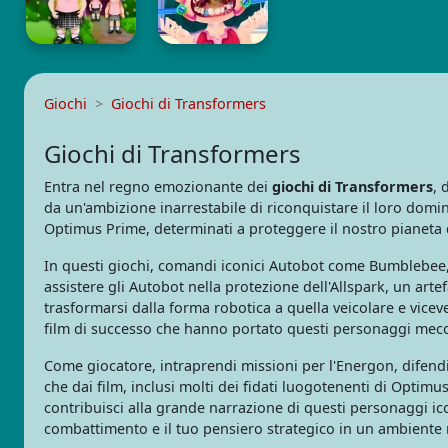
Giochi
Giochi di Transformers
Giochi di Transformers
Entra nel regno emozionante dei
giochi di Transformers
, 
da un'ambizione inarrestabile di riconquistare il loro domin
Optimus Prime, determinati a proteggere il nostro pianeta
In questi giochi, comandi iconici Autobot come Bumblebee, 
assistere gli Autobot nella protezione dell'Allspark, un art
trasformarsi dalla forma robotica a quella veicolare e vice
film di successo che hanno portato questi personaggi mecca
Come giocatore, intraprendi missioni per l'Energon, difendi ri
che dai film, inclusi molti dei fidati luogotenenti di Optimu
contribuisci alla grande narrazione di questi personaggi icon
combattimento e il tuo pensiero strategico in un ambiente ri