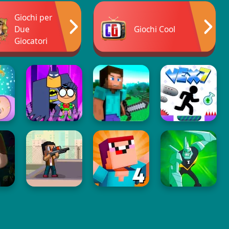
Giochi per
Due
Giochi Cool
Giocatori