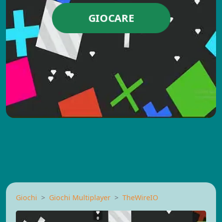
GIOCARE
Giochi
Giochi Multiplayer
TheWireIO