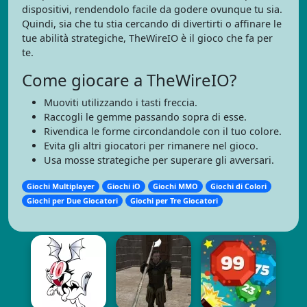
dispositivi, rendendolo facile da godere ovunque tu sia.
Quindi, sia che tu stia cercando di divertirti o affinare le
tue abilità strategiche, TheWireIO è il gioco che fa per
te.
Come giocare a TheWireIO?
Muoviti utilizzando i tasti freccia.
Raccogli le gemme passando sopra di esse.
Rivendica le forme circondandole con il tuo colore.
Evita gli altri giocatori per rimanere nel gioco.
Usa mosse strategiche per superare gli avversari.
Giochi Multiplayer
Giochi iO
Giochi MMO
Giochi di Colori
Giochi per Due Giocatori
Giochi per Tre Giocatori