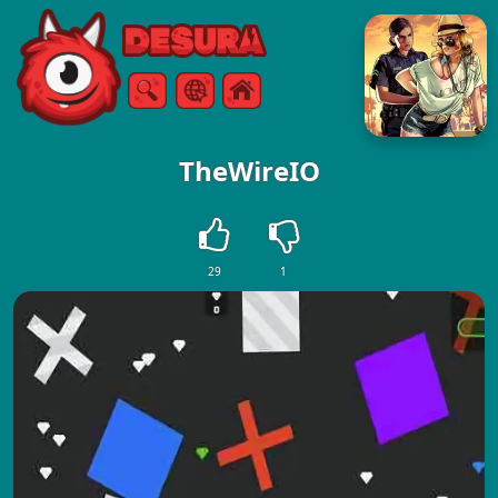
Free Online Games
Ricerca
Menù
TheWireIO
29
1