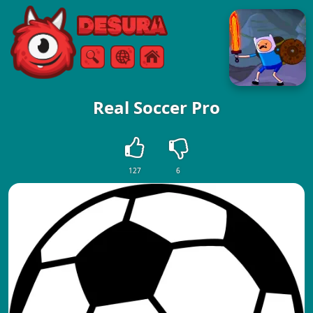
Free Online Games
Ricerca
Menù
Real Soccer Pro
127
6