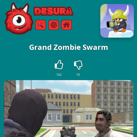
Free Online Games
Ricerca
Menù
Grand Zombie Swarm
162
10