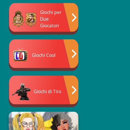
Giochi per
Due
Giocatori
Giochi Cool
Giochi di Tiro