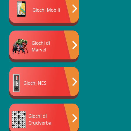
Giochi Mobili
Giochi di
Marvel
Giochi NES
Giochi di
Cruciverba