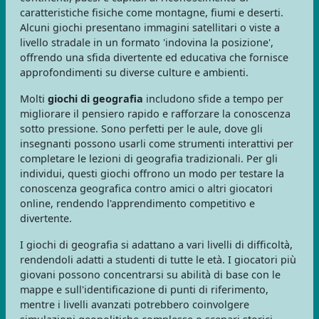
caratteristiche fisiche come montagne, fiumi e deserti.
Alcuni giochi presentano immagini satellitari o viste a
livello stradale in un formato 'indovina la posizione',
offrendo una sfida divertente ed educativa che fornisce
approfondimenti su diverse culture e ambienti.
Molti
giochi di geografia
includono sfide a tempo per
migliorare il pensiero rapido e rafforzare la conoscenza
sotto pressione. Sono perfetti per le aule, dove gli
insegnanti possono usarli come strumenti interattivi per
completare le lezioni di geografia tradizionali. Per gli
individui, questi giochi offrono un modo per testare la
conoscenza geografica contro amici o altri giocatori
online, rendendo l'apprendimento competitivo e
divertente.
I giochi di geografia si adattano a vari livelli di difficoltà,
rendendoli adatti a studenti di tutte le età. I giocatori più
giovani possono concentrarsi su abilità di base con le
mappe e sull'identificazione di punti di riferimento,
mentre i livelli avanzati potrebbero coinvolgere