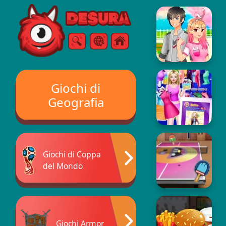
Free Online Games
Ricerca
Menù
Giochi di
Geografia
Giochi di Coppa
del Mondo
Giochi Armor