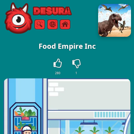
Free Online Games
Ricerca
Menù
Food Empire Inc
280
1