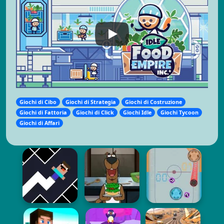
Giochi di Cibo
Giochi di Strategia
Giochi di Costruzione
Giochi di Fattoria
Giochi di Click
Giochi Idle
Giochi Tycoon
Giochi di Affari