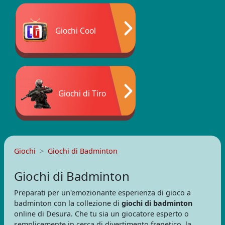
Giochi Cool
Giochi di Tiro
Giochi
Giochi di Badminton
Giochi di Badminton
Preparati per un'emozionante esperienza di gioco a
badminton con la collezione di
giochi di badminton
online di Desura. Che tu sia un giocatore esperto o
semplicemente in cerca di divertimento frenetico, la