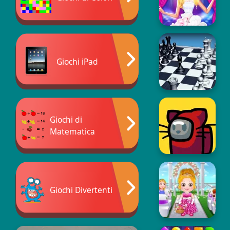
Giochi iPad
Giochi di
Matematica
Giochi Divertenti