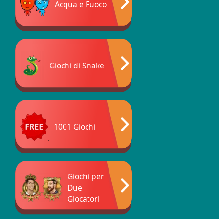
Acqua e Fuoco
Giochi di Snake
1001 Giochi
Giochi per
Due
Giocatori