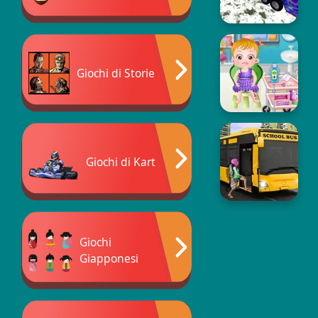
Giochi di Storie
Giochi di Kart
Giochi
Giapponesi