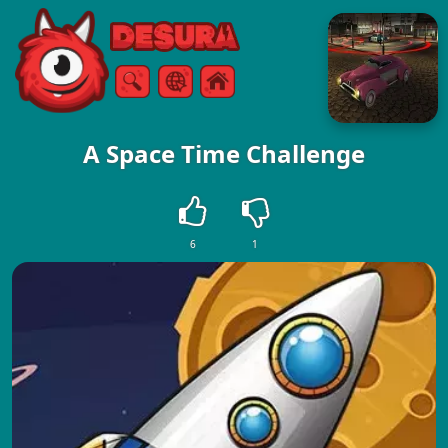
Free Online Games
Ricerca
Menù
A Space Time Challenge
6
1