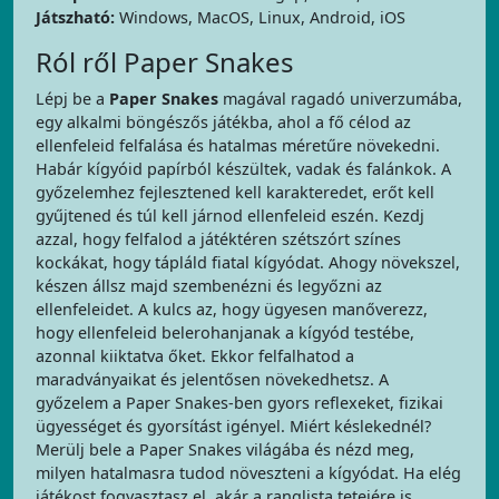
Játszható:
Windows, MacOS, Linux, Android, iOS
Ról ről Paper Snakes
Lépj be a
Paper Snakes
magával ragadó univerzumába,
egy alkalmi böngészős játékba, ahol a fő célod az
ellenfeleid felfalása és hatalmas méretűre növekedni.
Habár kígyóid papírból készültek, vadak és falánkok. A
győzelemhez fejlesztened kell karakteredet, erőt kell
gyűjtened és túl kell járnod ellenfeleid eszén. Kezdj
azzal, hogy felfalod a játéktéren szétszórt színes
kockákat, hogy tápláld fiatal kígyódat. Ahogy növekszel,
készen állsz majd szembenézni és legyőzni az
ellenfeleidet. A kulcs az, hogy ügyesen manőverezz,
hogy ellenfeleid belerohanjanak a kígyód testébe,
azonnal kiiktatva őket. Ekkor felfalhatod a
maradványaikat és jelentősen növekedhetsz. A
győzelem a Paper Snakes-ben gyors reflexeket, fizikai
ügyességet és gyorsítást igényel. Miért késlekednél?
Merülj bele a Paper Snakes világába és nézd meg,
milyen hatalmasra tudod növeszteni a kígyódat. Ha elég
játékost fogyasztasz el, akár a ranglista tetejére is