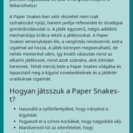
felkerülhetsz!
A Paper Snakes-ben való részvétel nem csak
szórakozást nyújt, hanem javítja reflexeidet és stratégiai
gondolkodásodat is. A játék egyszerű, mégis addiktív
mechanikája órákra leköti a játékosokat. A Paper
Snakes versenyképes éle, a ranglistás rendszerrel, extra
izgalmat ad hozzá. A játék könnyen megtanulható, de
nehéz mesterévé válni, így kiváló választás mind az
alkalmi játékosok, mind azok számára, akik kihívást
keresnek. Tehát merülj bele a Paper Snakes világába és
tapasztald meg a kígyód növekedésének és a játéktér
uralásának izgalmát.
Hogyan játsszuk a Paper Snakes-
t?
Használd a nyílbillentyűket, hogy irányítsd a
kígyódat.
Fogyaszd el a színes kockákat, hogy nagyobbá válj.
Manőverezd túl az ellenfeleket, hogy