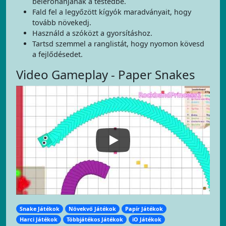
belerohanjanak a testedbe.
Fald fel a legyőzött kígyók maradványait, hogy
tovább növekedj.
Használd a szóközt a gyorsításhoz.
Tartsd szemmel a ranglistát, hogy nyomon kövesd
a fejlődésedet.
Video Gameplay - Paper Snakes
Snake Játékok
Növekvő Játékok
Papír Játékok
Harci Játékok
Többjátékos Játékok
iO Játékok