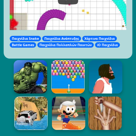
Παιχνίδια Snake
Παιχνίδια Ανάπτυξης
Χάρτινα Παιχνίδια
Battle Games
Παιχνίδια Πολλαπλών Παικτών
iO Παιχνίδια