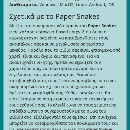
Διαθέσιμο σε:
Windows, MacOS, Linux, Android, iOS
Σχετικά με το Paper Snakes
Μπείτε στο συναρπαστικό σύμπαν του
Paper Snakes
,
ενός χαλαρού browser-based παιχνιδιού όπου ο
κύριος στόχος σας είναι να καταβροχθίσετε τους
αντιπάλους σας και να μεγαλώσετε σε τεράστιο
μέγεθος. Παρόλο που τα φίδια σας είναι φτιαγμένα από
χαρτί, είναι και άγρια και πεινασμένα. Για να
αναδειχθείτε νικητής, πρέπει να εξελίξετε τον
χαρακτήρα σας, να αποκτήσετε δύναμη και να
ξεγελάσετε τους αντιπάλους σας. Ξεκινήστε
καταβροχθίζοντας τους ζωντανούς κύβους που είναι
σκορπισμένοι στον χώρο του παιχνιδιού για να
θρέψετε το νεαρό φίδι σας. Καθώς μεγαλώνετε, θα
είστε έτοιμοι να αντιμετωπίσετε και να κατακτήσετε
τους εχθρούς σας. Το κλειδί είναι να τους χειριστείτε
επιδέξια ώστε να συγκρουστούν με το σώμα του
φιδιού σας, εξαλείφοντάς τους αμέσως. Στη συνέχεια,
μπορείτε να καταβροχθίσετε τα υπολείμματά τους και
να μεγαλώσετε σημαντικά. Η νίκη στο Paper Snakes