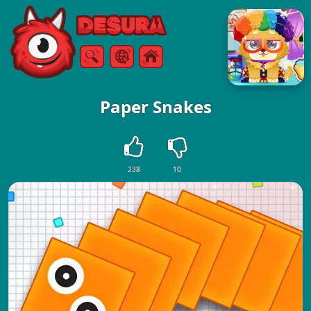
Free Online Games
Αναζήτηση
Μενού
Paper Snakes
238
10