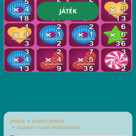
JÁTÉK
Játékok
Kirakós Játékok
Number Crunch Multiplication