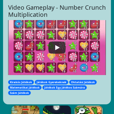
Video Gameplay - Number Crunch
Multiplication
Kirakós Játékok
Játékok Gyerekeknek
Oktatási Játékok
Matematikai Játékok
Játékok Egy Játékos Számára
Szám Játékok