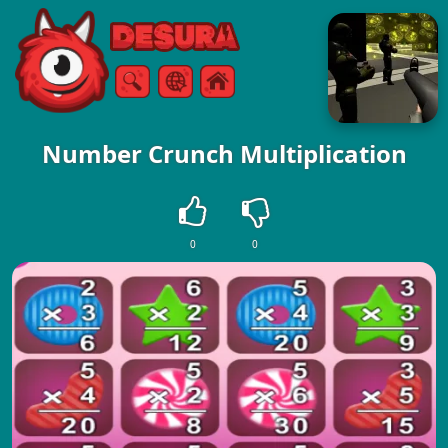
Free Online Games
Keresés
Menü
Number Crunch Multiplication
0
0