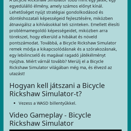
egyedülálló élmény, amely számos előnyt kínál.
Lehetőséget nyújt stratégiai gondolkodásod és
döntéshozatali képességeid fejlesztésére, miközben
átnavigálsz a kihívásokkal teli szinteken. Emellett élesíti
problémamegoldó képességeidet, miközben arra
törekszel, hogy elkerüld a hibákat és növeld
pontszámodat. Továbbá, a Bicycle Rickshaw Simulator
remek módja a kikapcsolódásnak és a szórakozásnak,
egy lebilincselő és magával ragadó játékélményt
nyújtva. Miért várnál tovább? Merülj el a Bicycle
Rickshaw Simulator világában még ma, és élvezd az
utazást!
Hogyan kell játszani a Bicycle
Rickshaw Simulator-t?
Vezess a WASD billentyűkkel.
Video Gameplay - Bicycle
Rickshaw Simulator