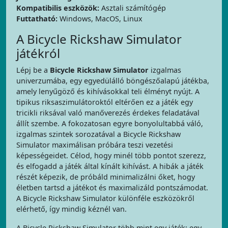
Kompatibilis eszközök:
Asztali számítógép
Futtatható:
Windows, MacOS, Linux
A Bicycle Rickshaw Simulator
játékról
Lépj be a
Bicycle Rickshaw Simulator
izgalmas
univerzumába, egy egyedülálló böngészőalapú játékba,
amely lenyűgöző és kihívásokkal teli élményt nyújt. A
tipikus riksaszimulátoroktól eltérően ez a játék egy
tricikli riksával való manőverezés érdekes feladatával
állít szembe. A fokozatosan egyre bonyolultabbá váló,
izgalmas szintek sorozatával a Bicycle Rickshaw
Simulator maximálisan próbára teszi vezetési
képességeidet. Célod, hogy minél több pontot szerezz,
és elfogadd a játék által kínált kihívást. A hibák a játék
részét képezik, de próbáld minimalizálni őket, hogy
életben tartsd a játékot és maximalizáld pontszámodat.
A Bicycle Rickshaw Simulator különféle eszközökről
elérhető, így mindig kéznél van.
A Bicycle Rickshaw Simulator több mint egy játék; egy