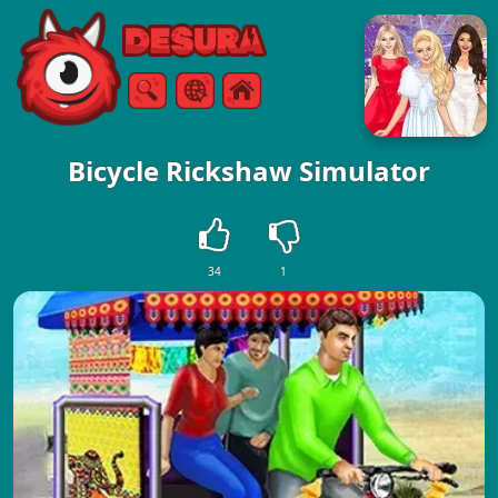
Free Online Games
Keresés
Menü
Bicycle Rickshaw Simulator
34
1