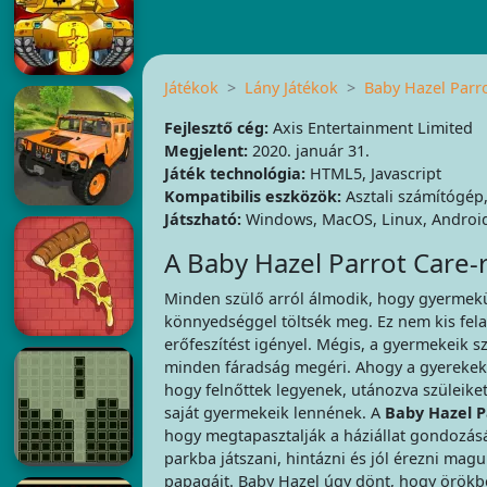
Játékok
Lány Játékok
Baby Hazel Parr
Fejlesztő cég:
Axis Entertainment Limited
Megjelent:
2020. január 31.
Játék technológia:
HTML5, Javascript
Kompatibilis eszközök:
Asztali számítógép,
Játszható:
Windows, MacOS, Linux, Androi
A Baby Hazel Parrot Care-r
Minden szülő arról álmodik, hogy gyermekü
könnyedséggel töltsék meg. Ez nem kis felad
erőfeszítést igényel. Mégis, a gyermekeik s
minden fáradság megéri. Ahogy a gyerekek
hogy felnőttek legyenek, utánozva szüleik
saját gyermekeik lennének. A
Baby Hazel P
hogy megtapasztalják a háziállat gondozás
parkba játszani, hintázni és jól érezni maguk
papagájt. Baby Hazel úgy dönt, hogy örökbe 