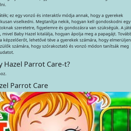
ni.
ték; ez egy vonzó és interaktív módja annak, hogy a gyerekek
kusan viselkedni. Megtanítja nekik, hogyan kell gondoskodni egy
atoknak szeretetre, figyelemre és gondozásra van szükségük. A ját
, mivel Baby Hazel kitalálja, hogyan ápolja meg a papagájt. Továb
és a képzelőerőt, lehetővé téve a gyerekek számára, hogy elmerülje
a szülők számára, hogy szórakoztató és vonzó módon tanítsák meg
udatot.
y Hazel Parrot Care-t?
hoz.
el Parrot Care