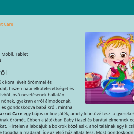
ot Care
 Mobil, Tablet
d
ől
k korai éveit örömmel és
at, hiszen napi elkötelezettséget és
zívből jövő nevetésének hallatán
 nőnek, gyakran arról álmodoznak,
et és gondoskodva babáikról, mintha
arrot Care
egy bájos online játék, amely lehetővé teszi a gyereke
ának örömét. Ebben a játékban Baby Hazel és barátai elmennek eg
at. Hirtelen a labdájuk a bokrok közé esik, ahol találnak egy kicsi
fogadja a madarat, így az első háziállata lesz. Most gondoskodnia