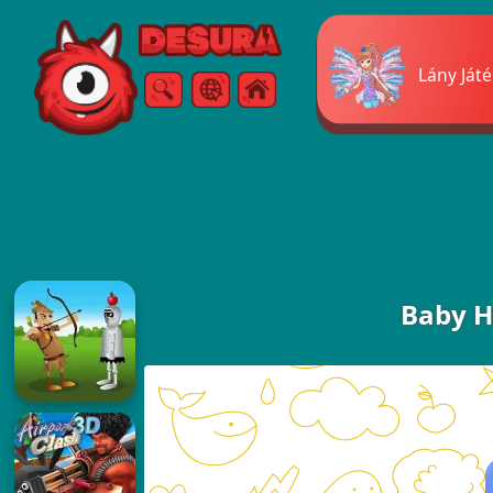
Free Online Games
Lány Ját
Keresés
Menü
Baby H