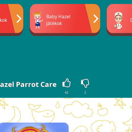
Baby Hazel
ékok
Játékok
azel Parrot Care
42
2