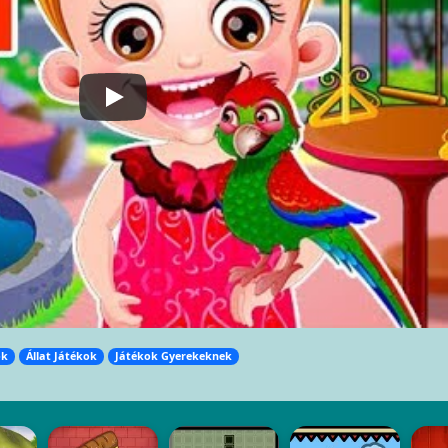
ok
Állat Játékok
Játékok Gyerekeknek