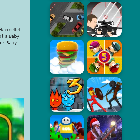
ék emellett
bá a Baby
nek Baby