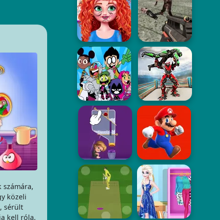
k számára,
y közeli
, sérült
 kell róla,