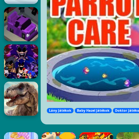
Lány Játékok
Baby Hazel Játékok
Doktor Játék