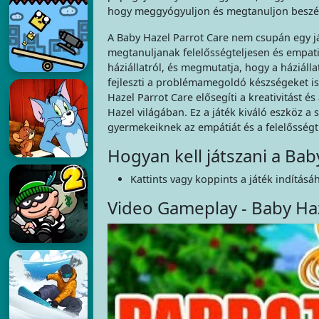
hogy meggyógyuljon és megtanuljon beszél
A Baby Hazel Parrot Care nem csupán egy já
megtanuljanak felelősségteljesen és empati
háziállatról, és megmutatja, hogy a háziáll
fejleszti a problémamegoldó készségeket is
Hazel Parrot Care elősegíti a kreativitást 
Hazel világában. Ez a játék kiváló eszköz 
gyermekeiknek az empátiát és a felelősségt
Hogyan kell játszani a Bab
Kattints vagy koppints a játék indításá
Video Gameplay - Baby Haz