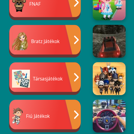
FNAF
Bratz Játékok
Társasjátékok
Fiú Játékok