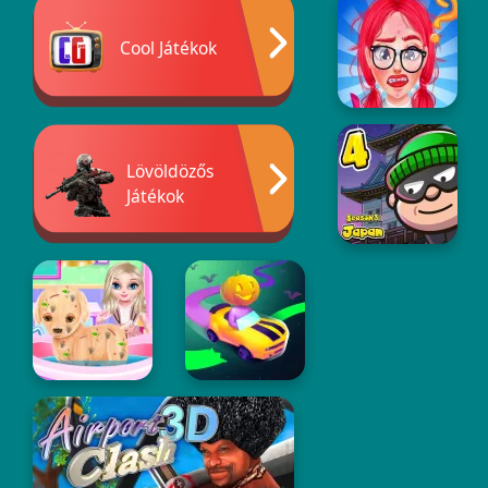
Cool Játékok
Lövöldözős
Játékok