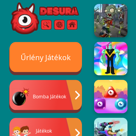
Free Online Games
Keresés
Menü
Űrlény Játékok
Bomba Játékok
Játékok