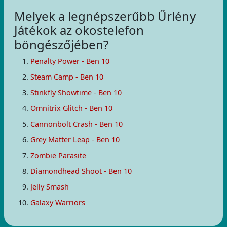
Melyek a legnépszerűbb Űrlény
Játékok az okostelefon
böngészőjében?
Penalty Power - Ben 10
Steam Camp - Ben 10
Stinkfly Showtime - Ben 10
Omnitrix Glitch - Ben 10
Cannonbolt Crash - Ben 10
Grey Matter Leap - Ben 10
Zombie Parasite
Diamondhead Shoot - Ben 10
Jelly Smash
Galaxy Warriors