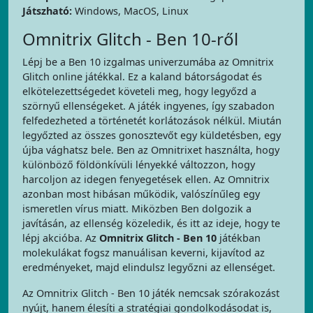
Játszható:
Windows, MacOS, Linux
Omnitrix Glitch - Ben 10-ről
Lépj be a Ben 10 izgalmas univerzumába az Omnitrix
Glitch online játékkal. Ez a kaland bátorságodat és
elkötelezettségedet követeli meg, hogy legyőzd a
szörnyű ellenségeket. A játék ingyenes, így szabadon
felfedezheted a történetét korlátozások nélkül. Miután
legyőzted az összes gonosztevőt egy küldetésben, egy
újba vághatsz bele. Ben az Omnitrixet használta, hogy
különböző földönkívüli lényekké változzon, hogy
harcoljon az idegen fenyegetések ellen. Az Omnitrix
azonban most hibásan működik, valószínűleg egy
ismeretlen vírus miatt. Miközben Ben dolgozik a
javításán, az ellenség közeledik, és itt az ideje, hogy te
lépj akcióba. Az
Omnitrix Glitch - Ben 10
játékban
molekulákat fogsz manuálisan keverni, kijavítod az
eredményeket, majd elindulsz legyőzni az ellenséget.
Az Omnitrix Glitch - Ben 10 játék nemcsak szórakozást
nyújt, hanem élesíti a stratégiai gondolkodásodat is,