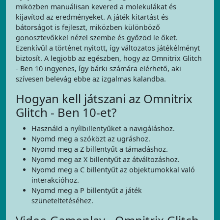
miközben manuálisan kevered a molekulákat és
kijavítod az eredményeket. A játék kitartást és
bátorságot is fejleszt, miközben különböző
gonosztevőkkel nézel szembe és győzöd le őket.
Ezenkívül a történet nyitott, így változatos játékélményt
biztosít. A legjobb az egészben, hogy az Omnitrix Glitch
- Ben 10 ingyenes, így bárki számára elérhető, aki
szívesen belevág ebbe az izgalmas kalandba.
Hogyan kell játszani az Omnitrix
Glitch - Ben 10-et?
Használd a nyílbillentyűket a navigáláshoz.
Nyomd meg a szóközt az ugráshoz.
Nyomd meg a Z billentyűt a támadáshoz.
Nyomd meg az X billentyűt az átváltozáshoz.
Nyomd meg a C billentyűt az objektumokkal való
interakcióhoz.
Nyomd meg a P billentyűt a játék
szüneteltetéséhez.