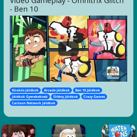
Video Gameplay - Omnitrix Glitch
- Ben 10
Kirakós Játékok
Arcade Játékok
Ben 10 Játékok
Játékok Gyerekeknek
Űrlény Játékok
Crazy Games
Cartoon Network Játékok