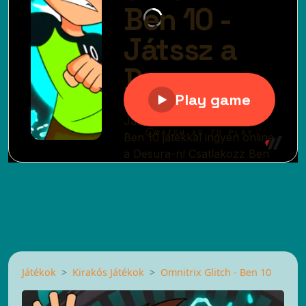
Játékok
Kirakós Játékok
Omnitrix Glitch - Ben 10