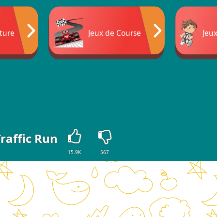
iture
Jeux de Course
Jeu
raffic Run
15.9K
567