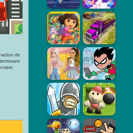
raction de
éterminant
craser.