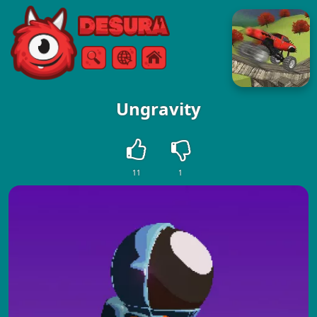
Free Online Games
Buscar
Menú
Ungravity
11
1