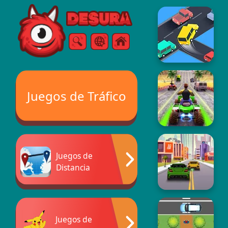
Free Online Games
Buscar
Menú
Juegos de Tráfico
Juegos de
Distancia
Juegos de