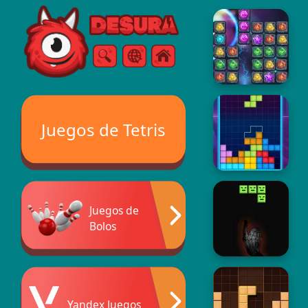
Free Online Games
Buscar
Menú
Juegos de Tetris
Juegos de
Bolos
Yandex Juegos