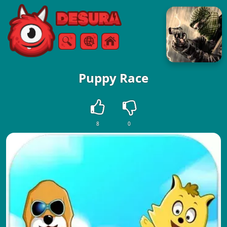
Free Online Games
Buscar
Menú
Puppy Race
8
0