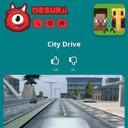
Free Online Games
Buscar
Menú
City Drive
1.2K
54