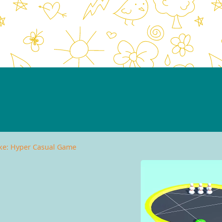
ike: Hyper Casual Game