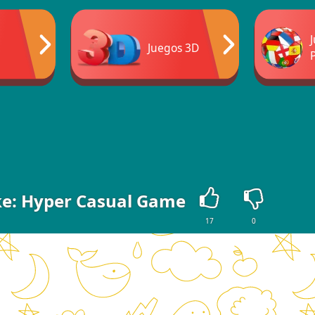
Juegos 3D
ke: Hyper Casual Game
17
0