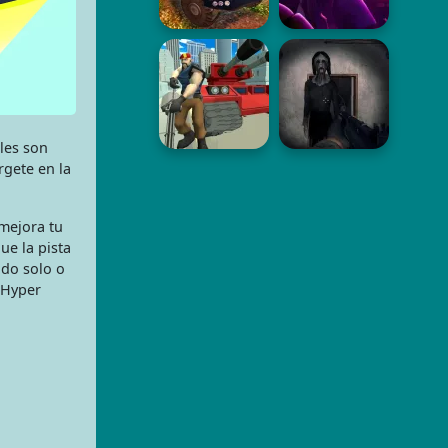
oles son
rgete en la
mejora tu
ue la pista
ndo solo o
 Hyper