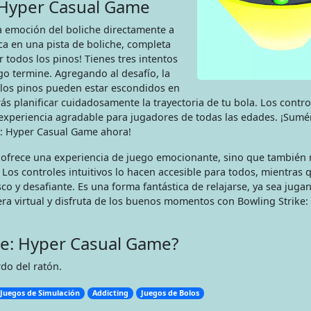
: Hyper Casual Game
a emoción del boliche directamente a
ca en una pista de boliche, completa
r todos los pinos! Tienes tres intentos
go termine. Agregando al desafío, la
 los pinos pueden estar escondidos en
rás planificar cuidadosamente la trayectoria de tu bola. Los contr
a experiencia agradable para jugadores de todas las edades. ¡Sumé
e: Hyper Casual Game ahora!
 ofrece una experiencia de juego emocionante, sino que también 
. Los controles intuitivos lo hacen accesible para todos, mientras q
o y desafiante. Es una forma fantástica de relajarse, ya sea juga
ra virtual y disfruta de los buenos momentos con Bowling Strike:
ke: Hyper Casual Game?
rdo del ratón.
Juegos de Simulación
Addicting
Juegos de Bolos