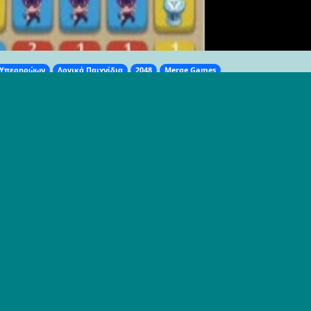
α Υπερηρώων
Λογικά Παιχνίδια
2048
Merge Games