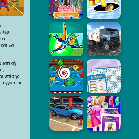
α
 έχει
ετε
και να
υματική
ις
αι επίσης
ι εγγυάται