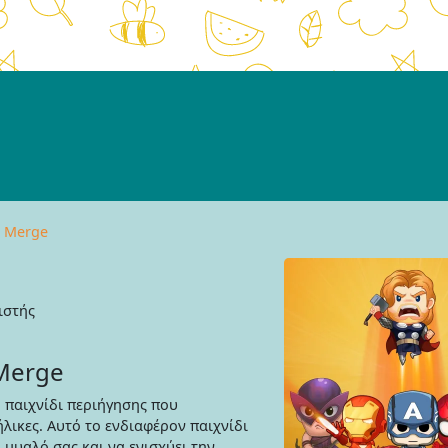
 Merge
ιστής
 Merge
 παιχνίδι περιήγησης που
ήλικες. Αυτό το ενδιαφέρον παιχνίδι
 μυαλό σας και να ενισχύει την