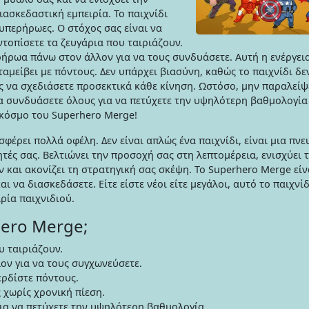
ασκεδαστική εμπειρία. Το παιχνίδι
υπερήρωες. Ο στόχος σας είναι να
ντοπίσετε τα ζευγάρια που ταιριάζουν.
ρήρωα πάνω στον άλλον για να τους συνδυάσετε. Αυτή η ενέργει
αμείβει με πόντους. Δεν υπάρχει βιασύνη, καθώς το παιχνίδι δεν
ς να σχεδιάσετε προσεκτικά κάθε κίνηση. Ωστόσο, μην παραλείψ
α συνδυάσετε όλους για να πετύχετε την υψηλότερη βαθμολογία 
 κόσμο του Superhero Merge!
έρει πολλά οφέλη. Δεν είναι απλώς ένα παιχνίδι, είναι μια πνε
τές σας. Βελτιώνει την προσοχή σας στη λεπτομέρεια, ενισχύει τ
και ακονίζει τη στρατηγική σας σκέψη. Το Superhero Merge είν
 να διασκεδάσετε. Είτε είστε νέοι είτε μεγάλοι, αυτό το παιχνίδ
ρία παιχνιδιού.
hero Merge;
 ταιριάζουν.
ον για να τους συγχωνεύσετε.
ρδίστε πόντους.
ς χωρίς χρονική πίεση.
ια να πετύχετε την υψηλότερη βαθμολογία.