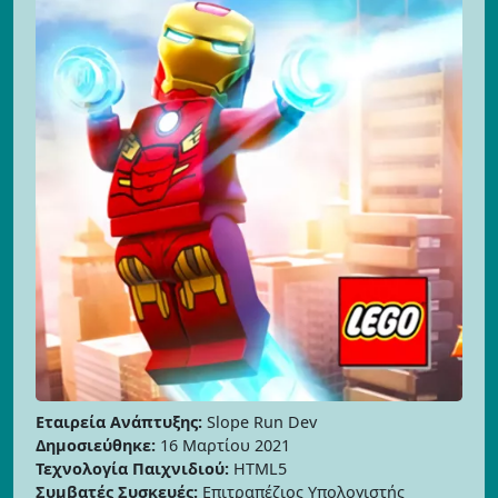
Εταιρεία Ανάπτυξης:
Slope Run Dev
Δημοσιεύθηκε:
16 Μαρτίου 2021
Τεχνολογία Παιχνιδιού:
HTML5
Συμβατές Συσκευές:
Επιτραπέζιος Υπολογιστής