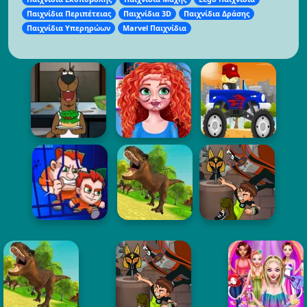
Παιχνίδια Περιπέτειας
Παιχνίδια 3D
Παιχνίδια Δράσης
Παιχνίδια Υπερηρώων
Marvel Παιχνίδια