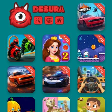
neu
Free Online Games
Suche
Speisekarte
neu
neu
neu
neu
neu
neu