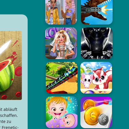
t abläuft
rschaffen.
hte zu
 Frenetic-