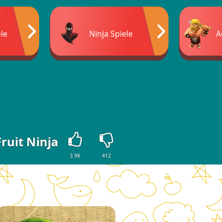
ele
Ninja Spiele
A
Fruit Ninja
3.9K
412