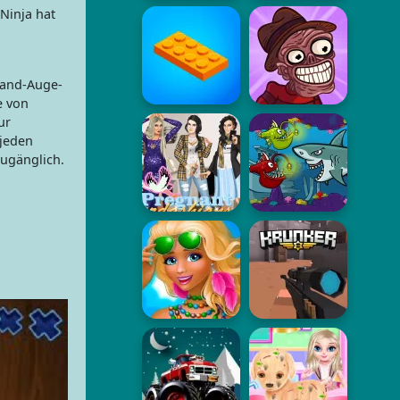
Ninja hat
 Hand-Auge-
e von
ur
 jeden
zugänglich.