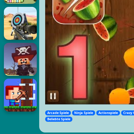
Arcade Spiele
Ninja Spiele
Actionspiele
Crazy
Beliebte Spiele