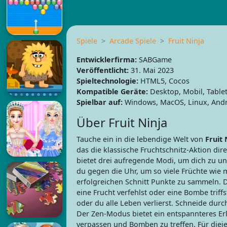
Spiele
Arcade Spiele
Fruit Ninja
Entwicklerfirma:
SABGame
Veröffentlicht:
31. Mai 2023
Spieltechnologie:
HTML5, Cocos
Kompatible Geräte:
Desktop, Mobil, Table
Spielbar auf:
Windows, MacOS, Linux, Andr
Über Fruit Ninja
Tauche ein in die lebendige Welt von
Fruit 
das die klassische Fruchtschnitz-Aktion dire
bietet drei aufregende Modi, um dich zu u
du gegen die Uhr, um so viele Früchte wie
erfolgreichen Schnitt Punkte zu sammeln. D
eine Frucht verfehlst oder eine Bombe triffs
oder du alle Leben verlierst. Schneide durc
Der Zen-Modus bietet ein entspannteres E
verpassen und Bomben zu treffen. Für dieje