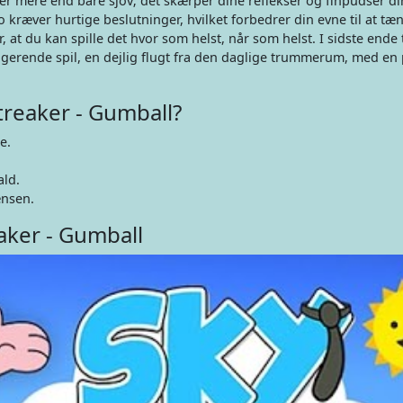
der mere end bare sjov; det skærper dine reflekser og finpudser di
 kræver hurtige beslutninger, hvilket forbedrer din evne til at tæn
, at du kan spille det hvor som helst, når som helst. I sidste ende 
gerende spil, en dejlig flugt fra den daglige trummerum, med en 
treaker - Gumball?
e.
ald.
ænsen.
aker - Gumball