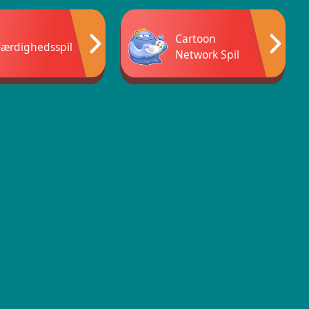
Cartoon
Færdighedsspil
Network Spil