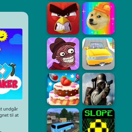
gt undgår
net til at