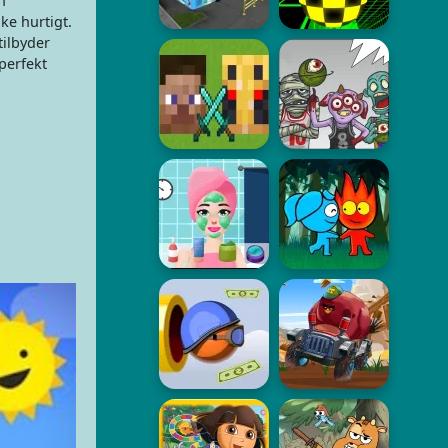
n
ke hurtigt.
tilbyder
perfekt