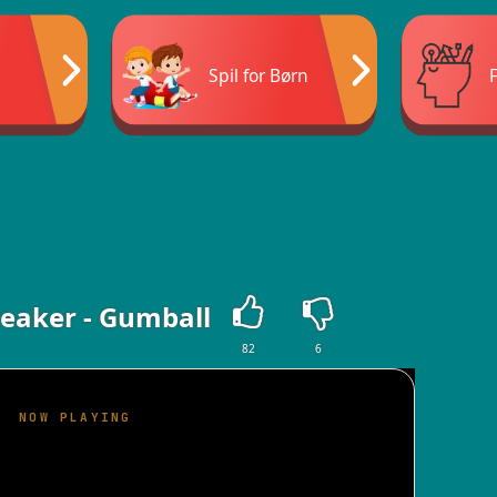
Spil for Børn
reaker - Gumball
82
6