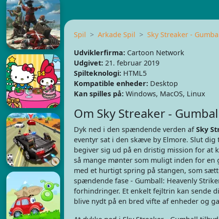
Spil
Arkade Spil
Sky Streaker - Gumbal
Udviklerfirma:
Cartoon Network
Udgivet:
21. februar 2019
Spilteknologi:
HTML5
Kompatible enheder:
Desktop
Kan spilles på:
Windows, MacOS, Linux
Om Sky Streaker - Gumbal
Dyk ned i den spændende verden af
Sky St
eventyr sat i den skæve by Elmore. Slut dig 
begiver sig ud på en dristig mission for at
så mange mønter som muligt inden for en g
med et hurtigt spring på stangen, som sæt
spændende fase - Gumball: Heavenly Striker
forhindringer. Et enkelt fejltrin kan sende 
blive nydt på en bred vifte af enheder og g