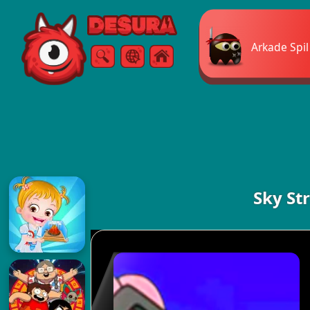
Free Online Games
Arkade Spil
Søg
Menu
Sky St