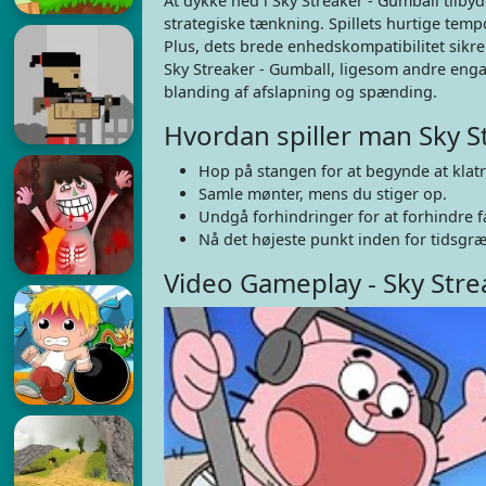
At dykke ned i Sky Streaker - Gumball tilby
strategiske tænkning. Spillets hurtige tempo
Plus, dets brede enhedskompatibilitet sikrer
Sky Streaker - Gumball, ligesom andre enga
blanding af afslapning og spænding.
Hvordan spiller man Sky S
Hop på stangen for at begynde at klatr
Samle mønter, mens du stiger op.
Undgå forhindringer for at forhindre f
Nå det højeste punkt inden for tidsgr
Video Gameplay - Sky Stre