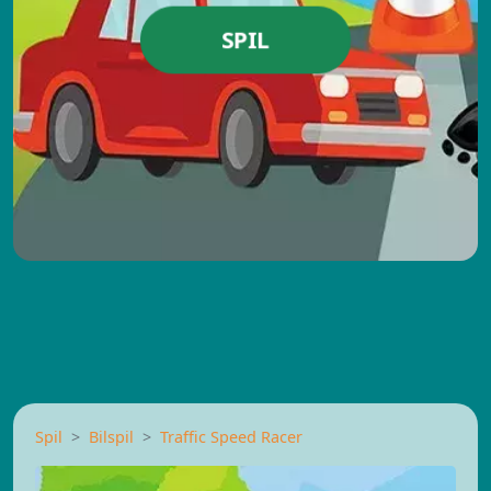
SPIL
Spil
Bilspil
Traffic Speed Racer