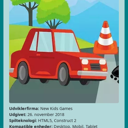
Udviklerfirma:
New Kids Games
Udgivet:
26. november 2018
Spilteknologi:
HTML5, Construct 2
Kompatible enheder:
Desktop, Mobil, Tablet