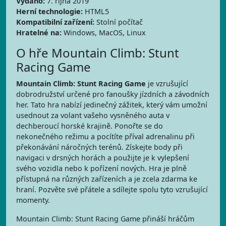
Vydáno:
7. října 2019
Herní technologie:
HTML5
Kompatibilní zařízení:
Stolní počítač
Hratelné na:
Windows, MacOS, Linux
O hře Mountain Climb: Stunt
Racing Game
Mountain Climb: Stunt Racing Game
je vzrušující
dobrodružství určené pro fanoušky jízdních a závodních
her. Tato hra nabízí jedinečný zážitek, který vám umožní
usednout za volant vašeho vysněného auta v
dechberoucí horské krajině. Ponořte se do
nekonečného režimu a pocítíte příval adrenalinu při
překonávání náročných terénů. Získejte body při
navigaci v drsných horách a použijte je k vylepšení
svého vozidla nebo k pořízení nových. Hra je plně
přístupná na různých zařízeních a je zcela zdarma ke
hraní. Pozvěte své přátele a sdílejte spolu tyto vzrušující
momenty.
Mountain Climb: Stunt Racing Game přináší hráčům