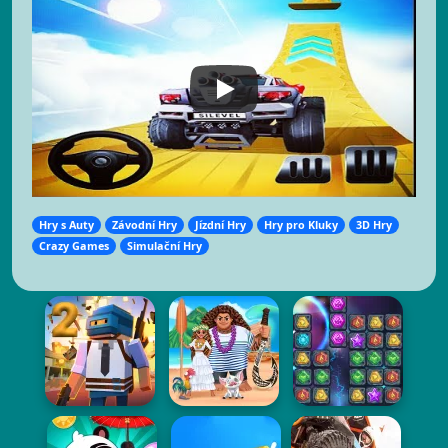
Hry s Auty
Závodní Hry
Jízdní Hry
Hry pro Kluky
3D Hry
Crazy Games
Simulační Hry