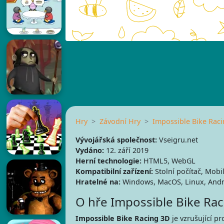
Hry
Závodní Hry
Impossible Bike Rac
Vývojářská společnost:
Vseigru.net
Vydáno:
12. září 2019
Herní technologie:
HTML5, WebGL
Kompatibilní zařízení:
Stolní počítač, Mobil
Hratelné na:
Windows, MacOS, Linux, Andr
O hře Impossible Bike Ra
Impossible Bike Racing 3D
je vzrušující pr