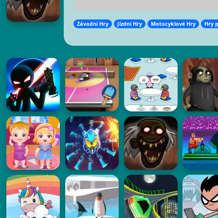
Závodní Hry
Jízdní Hry
Motocyklové Hry
Hry 