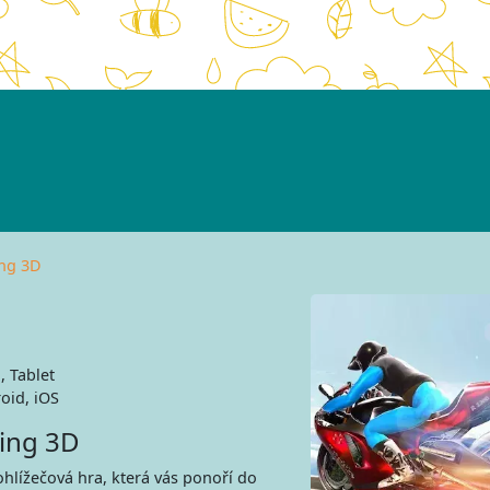
ing 3D
, Tablet
oid, iOS
cing 3D
ohlížečová hra, která vás ponoří do