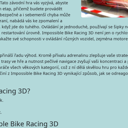
ato závodní hra vás vyzývá, abyste
ch etap, přičemž budete provádět
nebezpečné a i sebemenší chyba může
raní, nabádá vás ke zpomalení a
když jde do tuhého. Ovládání je jednoduché, používají se šipky 
o restartování úrovně. Impossible Bike Racing 3D není jen o rychlos
 ukažte své schopnosti v ovládání různých vozidel, zejména motorek
přináší řadu výhod. Kromě přívalu adrenalinu zlepšuje vaše strate
rasy ve hře a nutnost pečlivé navigace zvyšují vaši koncentraci a
 hráče všech věkových kategorií, což z ní dělá skvělou hru pro každ
činí z Impossible Bike Racing 3D vynikající způsob, jak se odreago
Racing 3D?
k.
.
ble Bike Racing 3D