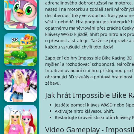
adrenalinového dobrodružství na motorce. T
nasedli na motorku a zdolali sérii náročný
dechberoucí triky ve vzduchu. Trasy jsou 
vést k nehodě. Hra podporuje strategické h
opatrnému manévrování přes zrádné úseky, 
klávesy WASD k jízdě, Shift pro nitro a R pr
o přesnost a strategii. Takže se připravte a
každou vzrušující chvíli této jízdy!
Zapojení do hry Impossible Bike Racing 3D 
myšlení a rozhodovací schopnosti. Náročné t
Intuitivní ovládání činí hru přístupnou pro
ohromující 3D vizuály a poutavá hratelnost 
zábavu.
Jak hrát Impossible Bike 
Jezděte pomocí kláves WASD nebo šipe
Aktivujte nitro klávesou Shift.
Restartujte úroveň stisknutím klávesy R
Video Gameplay - Impossi