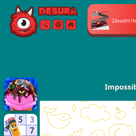
Free Online Games
Závodní H
Vyhledávání
Menu
Impossib