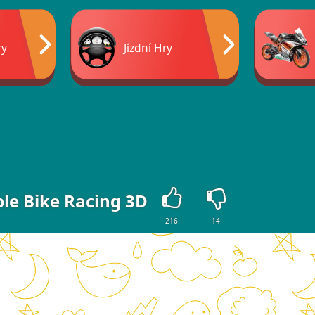
ry
Jízdní Hry
le Bike Racing 3D
216
14