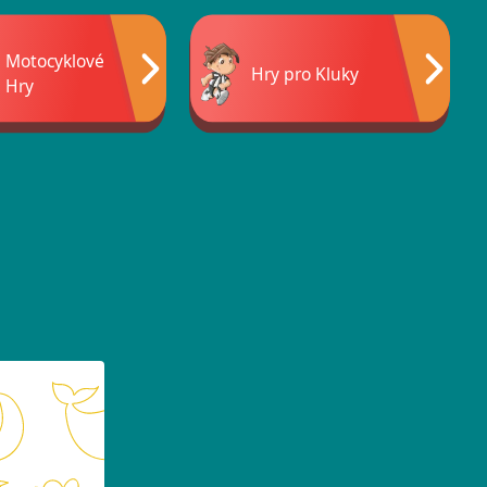
Motocyklové
Hry pro Kluky
Hry