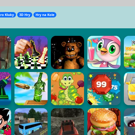
pro Kluky
3D Hry
Hry na Kole