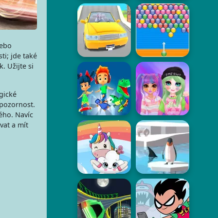
nebo
ti; jde také
. Užijte si
gické
 pozornost.
ého. Navíc
vat a mít