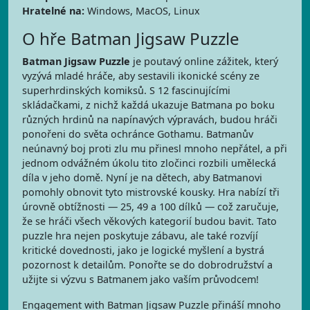
Hratelné na:
Windows, MacOS, Linux
O hře Batman Jigsaw Puzzle
Batman Jigsaw Puzzle
je poutavý online zážitek, který
vyzývá mladé hráče, aby sestavili ikonické scény ze
superhrdinských komiksů. S 12 fascinujícími
skládačkami, z nichž každá ukazuje Batmana po boku
různých hrdinů na napínavých výpravách, budou hráči
ponořeni do světa ochránce Gothamu. Batmanův
neúnavný boj proti zlu mu přinesl mnoho nepřátel, a při
jednom odvážném úkolu tito zločinci rozbili umělecká
díla v jeho domě. Nyní je na dětech, aby Batmanovi
pomohly obnovit tyto mistrovské kousky. Hra nabízí tři
úrovně obtížnosti — 25, 49 a 100 dílků — což zaručuje,
že se hráči všech věkových kategorií budou bavit. Tato
puzzle hra nejen poskytuje zábavu, ale také rozvíjí
kritické dovednosti, jako je logické myšlení a bystrá
pozornost k detailům. Ponořte se do dobrodružství a
užijte si výzvu s Batmanem jako vaším průvodcem!
Engagement with Batman Jigsaw Puzzle přináší mnoho