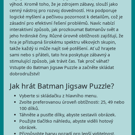
výhod. Kromě toho, že je zdrojem zábavy, slouží jako
cenný nástroj pro rozvoj dovedností. Hra podporuje
logické myšlení a pečlivou pozornost k detailům, což je
zásadní pro efektivní řešení problémů. Navíc nabízí
interaktivní způsob, jak prozkoumat Batmanův svět a
jeho hrdinské činy. Různé úrovně obtížnosti zajišťují, že
hra je přístupná širokému spektru věkových skupin,
takže každý si může najít své potěšení. Ať už hrajete
sami nebo s přáteli, tato hra poskytuje zábavný a
stimulující způsob, jak trávit čas. Tak proč váhat?
Vstupte do Batman Jigsaw Puzzle a začněte skládat
dobrodružství!
Jak hrát Batman Jigsaw Puzzle?
Vyberte si skládačku z hlavního menu.
Zvolte preferovanou úroveň obtížnosti: 25, 49 nebo
100 dílků.
Táhněte a pusťte dílky, abyste sestavili obrázek.
Použijte tlačítko náhledu, abyste viděli hotový
obrázek.
Přizpůsobte barvu pozadí pro lepší viditelnost.