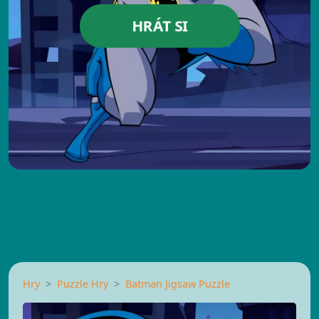
HRÁT SI
Hry
Puzzle Hry
Batman Jigsaw Puzzle