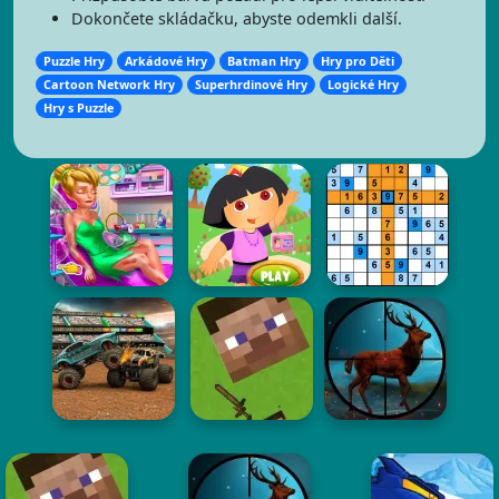
Dokončete skládačku, abyste odemkli další.
Puzzle Hry
Arkádové Hry
Batman Hry
Hry pro Děti
Cartoon Network Hry
Superhrdinové Hry
Logické Hry
Hry s Puzzle