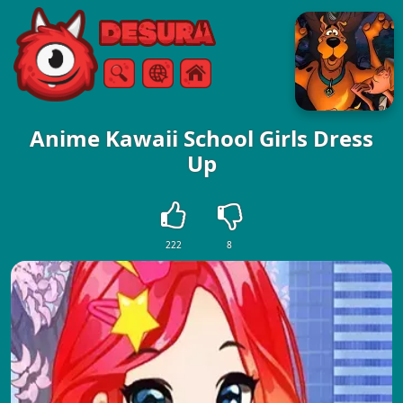
Free Online Games
Vyhledávání
Menu
Anime Kawaii School Girls Dress
Up
222
8