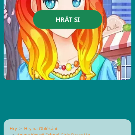
HRÁT SI
Hry
Hry na Oblékání
Anime Kawaii School Girls Dress Up