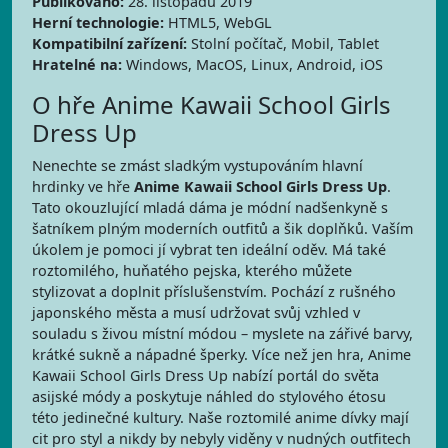
Publikováno:
28. listopadu 2019
Herní technologie:
HTML5, WebGL
Kompatibilní zařízení:
Stolní počítač, Mobil, Tablet
Hratelné na:
Windows, MacOS, Linux, Android, iOS
O hře Anime Kawaii School Girls
Dress Up
Nenechte se zmást sladkým vystupováním hlavní
hrdinky ve hře
Anime Kawaii School Girls Dress Up
.
Tato okouzlující mladá dáma je módní nadšenkyně s
šatníkem plným moderních outfitů a šik doplňků. Vaším
úkolem je pomoci jí vybrat ten ideální oděv. Má také
roztomilého, huňatého pejska, kterého můžete
stylizovat a doplnit příslušenstvím. Pochází z rušného
japonského města a musí udržovat svůj vzhled v
souladu s živou místní módou – myslete na zářivé barvy,
krátké sukně a nápadné šperky. Více než jen hra, Anime
Kawaii School Girls Dress Up nabízí portál do světa
asijské módy a poskytuje náhled do stylového étosu
této jedinečné kultury. Naše roztomilé anime dívky mají
cit pro styl a nikdy by nebyly viděny v nudných outfitech